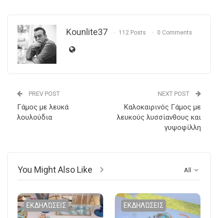
Kounlite37
112 Posts
0 Comments
PREV POST
NEXT POST
Γάμος με λευκά
Καλοκαιρινός Γάμος με
λουλούδια
λευκούς λυσσίανθους και
γυψοφίλλη
You Might Also Like
All
ΕΚΔΗΛΏΣΕΙΣ
ΕΚΔΗΛΏΣΕΙΣ