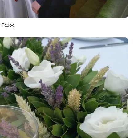
ς Γάμος