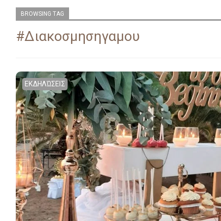
BROWSING TAG
#διακοσμησηγαμου
ΕΚΔΗΛΏΣΕΙΣ