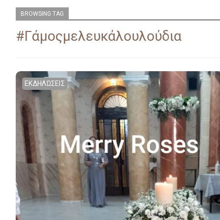
BROWSING TAG
#γάμοςμελευκάλουλούδια
ΕΚΔΗΛΏΣΕΙΣ