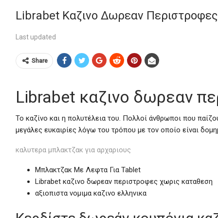
Librabet Καζινο Δωρεαν Περιστροφε
Last updated
Share
Librabet καζινο δωρεαν π
Το καζίνο και η πολυτέλεια του.
Πολλοί άνθρωποι που παίζου
μεγάλες ευκαιρίες λόγω του τρόπου με τον οποίο είναι δομη
καλυτερα μπλακτζακ για αρχαριους
Μπλακτζακ Με Λεφτα Για Tablet
Librabet καζινο δωρεαν περιστροφες χωρις καταθεση
αξιοπιστα νομιμα καζινο ελληνικα