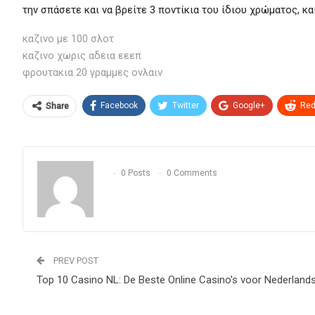
την σπάσετε και να βρείτε 3 ποντίκια του ίδιου χρώματος, κ
καζινο με 100 σλοτ
καζινο χωρις αδεια εεεπ
φρουτακια 20 γραμμες ονλαιν
Facebook
Twitter
Google+
Red
Share
0 Posts
0 Comments
PREV POST
Top 10 Casino NL: De Beste Online Casino’s voor Nederland