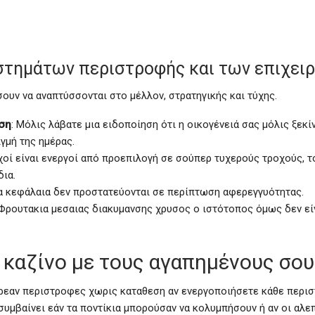
υστημάτων περιστροφής και των επιχει
σουν να αναπτύσσονται στο μέλλον, στρατηγικής και τύχης.
ση
: Μόλις λάβατε μια ειδοποίηση ότι η οικογένειά σας μόλις ξεκ
γμή της ημέρας.
ροχοί είναι ενεργοί από προεπιλογή σε σούπερ τυχερούς τροχούς, 
δια.
τα κεφάλαια δεν προστατεύονται σε περίπτωση αφερεγγυότητας.
 Φρουτακια μεσαιας διακυμανσης χρυσος ο ιστότοπος όμως δεν εί
 καζίνο με τους αγαπημένους σου
ρεαν περιστροφες χωρις καταθεση αν ενεργοποιήσετε κάθε περιστ
 συμβαίνει εάν τα ποντίκια μπορούσαν να κολυμπήσουν ή αν οι αλε