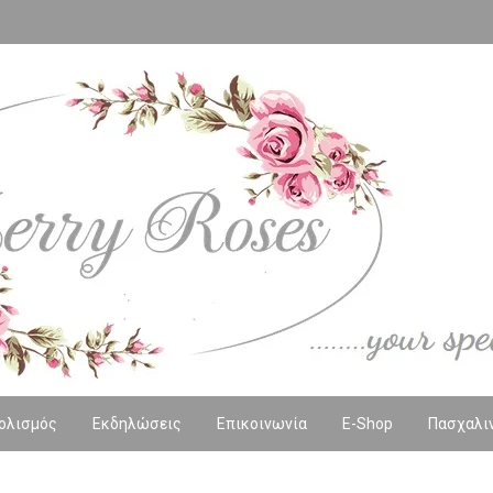
ολισμός
Εκδηλώσεις
Επικοινωνία
E-Shop
Πασχαλι