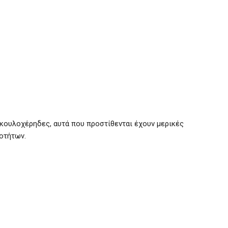
κουλοχέρηδες, αυτά που προστίθενται έχουν μερικές
οτήτων.