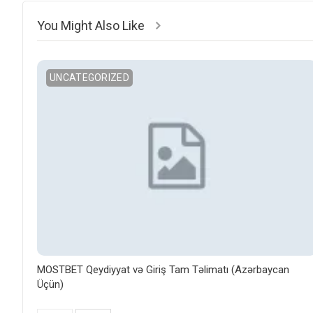
You Might Also Like
UNCATEGORIZED
MOSTBET Qeydiyyat və Giriş Tam Təlimatı (Azərbaycan
Üçün)