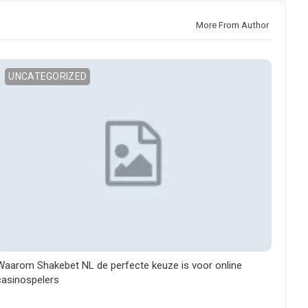
More From Author
UNCATEGORIZED
Waarom Shakebet NL de perfecte keuze is voor online
casinospelers