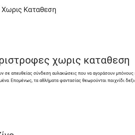
ς Χωρις Καταθεση
εριστροφες χωρις καταθεση
ν σε απευθείας σύνδεση αυλακώσεις που να αγοράσουν μπόνους 
μένα.
Επομένως, τα αθλήματα φαντασίας θεωρούνται παιχνίδι δεξι