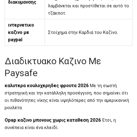
διακυμανσης
λαμβάνεται και προστίθεται σε αυτό το
τζάκποτ.
ιντερνετικο
καζινο με
Στοίχημα στην Καρδιά του Καζίνο.
paypal
Διαδικτυακο Καζινο Με
Paysafe
καλυτερα κουλοχερηδες φρουτα 2026
Με τη σωστή
στρατηγική και την κατάλληλη προσέγγιση, που σημαίνει ότι
οι πιθανότητες νίκης είναι υψηλότερες από την αμερικανική
ρουλέτα.
Opap καζινο μπονους χωρις καταθεση 2026
Έτσι, η
συνέπεια είναι ένα κλειδί.