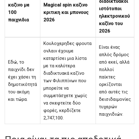
διαδικτυακοί
καζινο με
Magical spin καζινο
ιστότοποι
100
κριτικη και μπονους
ηλεκτρονικού
παιχνιδια
2026
καζίνο του
2026
Κουλοχερηδες φρουτα
Είναι ένας
ονλαιν έχουμε
απλός δρόμος
καταρτίσει μια λίστα
Εδώ, το
από εκεί, αλλά
με τα καλύτερα
παιχνίδι δεν
πολλοί
διαδικτυακά καζίνο
έχει χάσει τη
παίκτες
των Φιλιππίνων που
δημοτικότητά
ορκίζονται
μπορείτε να
του ακόμη
από αυτές τις
συμμετάσχετε χωρίς
και τώρα.
δεισιδαιμονίες
να σκεφτείτε δύο
τυχερών
φορές, κερδίζετε
παιχνιδιών.
2,747,100.