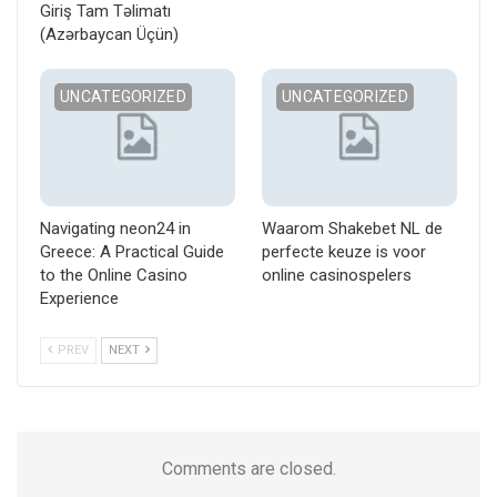
Giriş Tam Təlimatı
(Azərbaycan Üçün)
UNCATEGORIZED
UNCATEGORIZED
Navigating neon24 in
Waarom Shakebet NL de
Greece: A Practical Guide
perfecte keuze is voor
to the Online Casino
online casinospelers
Experience
PREV
NEXT
Comments are closed.