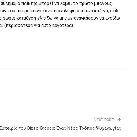
 άθλημα, ο παίκτης μπορεί να λάβει το πρώτο μπόνους
ν που μπορείτε να κάνετε ανάληψη από ένα καζίνο, club
ς χωρις καταθεση ελπίζω να μην με αναγκάσουν να ανοίξω
ι (περισσότερα για αυτό αργότερα).
NEXT POST
Εμπειρία του Bizzo Greece: Ένας Νέος Τρόπος Ψυχαγωγίας