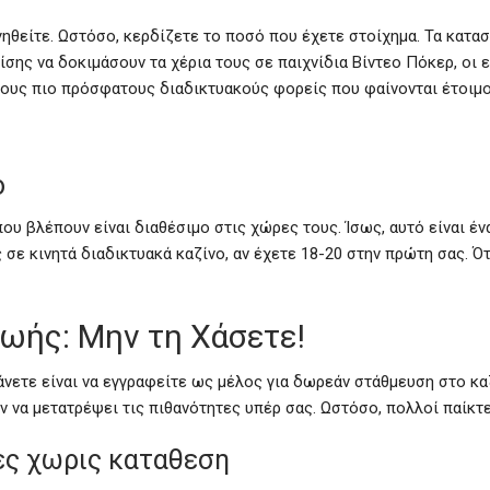
γηθείτε. Ωστόσο, κερδίζετε το ποσό που έχετε στοίχημα. Τα κατα
σης να δοκιμάσουν τα χέρια τους σε παιχνίδια Βίντεο Πόκερ, οι 
α τους πιο πρόσφατους διαδικτυακούς φορείς που φαίνονται έτοιμ
ο
που βλέπουν είναι διαθέσιμο στις χώρες τους. Ίσως, αυτό είναι 
ε κινητά διαδικτυακά καζίνο, αν έχετε 18-20 στην πρώτη σας. Ότ
Ζωής: Μην τη Χάσετε!
κάνετε είναι να εγγραφείτε ως μέλος για δωρεάν στάθμευση στο κα
 να μετατρέψει τις πιθανότητες υπέρ σας. Ωστόσο, πολλοί παίκτε
ες χωρις καταθεση