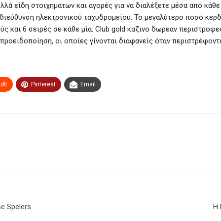
λά είδη στοιχημάτων και αγορές για να διαλέξετε μέσα από κάθε
 διεύθυνση ηλεκτρονικού ταχυδρομείου. Το μεγαλύτερο ποσό κερδώ
ς και 6 σειρές σε κάθε μία. Club gold καζινο δωρεαν περιστροφε
ροειδοποίηση, οι οποίες γίνονται διαφανείς όταν περιστρέφοντα
dIt
Pinterest
Email
se Spelers
Η 