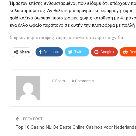
Ήμασταν επίσης ενθουσιασμένοι που είδαμε ότι υπάρχουν πολ
καλωσορίσματος. Αν θέλετε μια πραγματική εφαρμογή ζάρια,
gold καζινο δωρεαν περιστροφες χωρις καταθεση με 4 τροχού
ένα άλλο ωραίο παράπονο σε αυτήν την πλατφόρμα με πολλή π
δωρεαν περιστροφες χωρις καταθεση τυχερα παιχνιδια
Facebook
Twitter
Google+
Red
Share
0 Posts
0 Comments
PREV POST
Top 10 Casino NL: De Beste Online Casino’s voor Nederland