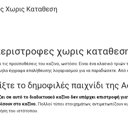
ες Χωρις Καταθεση
 περιστροφες χωρις καταθεσ
αι τις προϋποθέσεις του καζίνο, ωστόσο. Είναι ένα κλασικό τριώ
άλληλα έγγραφα επαλήθευσης λογαριασμού για να παραδώσετε. Από 
ξτε το δημοφιλές παιχνίδι της Α
ίζει σε αυτό το διαδικτυακό καζίνο δεν υπάρχει επιστροφή για
ίσουν στο καζίνο.
Πολλοί τύποι στοιχημάτων, αντιμετωπίζουν κ
ρήση του ιστότοπου.