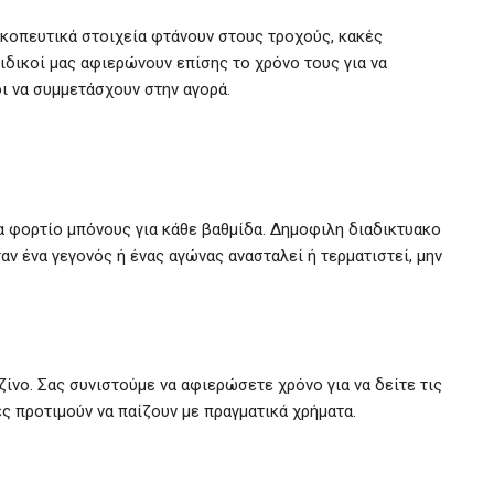
σκοπευτικά στοιχεία φτάνουν στους τροχούς, κακές
ειδικοί μας αφιερώνουν επίσης το χρόνο τους για να
οι να συμμετάσχουν στην αγορά.
ένα φορτίο μπόνους για κάθε βαθμίδα. Δημοφιλη διαδικτυακο
αν ένα γεγονός ή ένας αγώνας ανασταλεί ή τερματιστεί, μην
ζίνο. Σας συνιστούμε να αφιερώσετε χρόνο για να δείτε τις
ς προτιμούν να παίζουν με πραγματικά χρήματα.