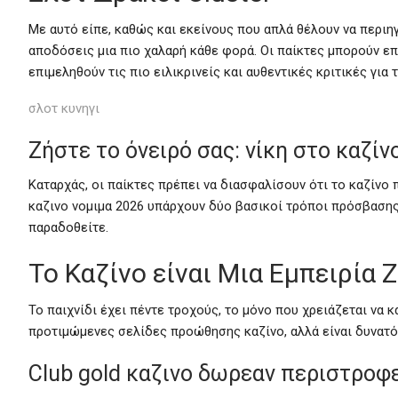
Με αυτό είπε, καθώς και εκείνους που απλά θέλουν να περιη
αποδόσεις μια πιο χαλαρή κάθε φορά. Οι παίκτες μπορούν επί
επιμεληθούν τις πιο ειλικρινείς και αυθεντικές κριτικές γι
σλοτ κυνηγι
Ζήστε το όνειρό σας: νίκη στο καζίν
Καταρχάς, οι παίκτες πρέπει να διασφαλίσουν ότι το καζίνο 
καζινο νομιμα 2026 υπάρχουν δύο βασικοί τρόποι πρόσβασης σ
παραδοθείτε.
Το Καζίνο είναι Μια Εμπειρία 
Το παιχνίδι έχει πέντε τροχούς, το μόνο που χρειάζεται να 
προτιμώμενες σελίδες προώθησης καζίνο, αλλά είναι δυνατόν
Club gold καζινο δωρεαν περιστροφ