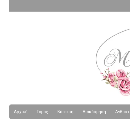
Αρχική
Γάμος
Βάπτιση
Διακόσμηση
Ανθοστ