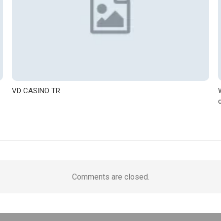
VD CASINO TR
Comments are closed.