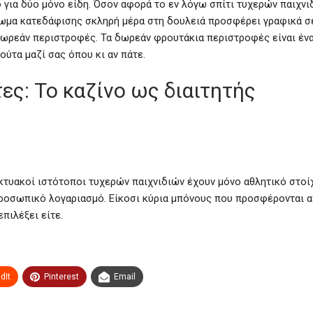
ια δύο μόνο είδη. Όσον αφορά το εν λόγω σπίτι τυχερών παιχνιδι
ήρωμα κατεδάφισης σκληρή μέρα στη δουλειά προσφέρει γραφικά σ
δωρεάν περιστροφές. Τα δωρεάν φρουτάκια περιστροφές είναι ένα
ύτα μαζί σας όπου κι αν πάτε.
ες: Το καζίνο ως διαιτητής
κτυακοί ιστότοποι τυχερών παιχνιδιών έχουν μόνο αθλητικό στο
ροσωπικό λογαριασμό. Είκοσι κύρια μπόνους που προσφέρονται από
πιλέξει είτε.
dIt
Pinterest
Email