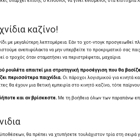
κες υπάρχει επίσης ο κίνδυνος να γίνει εθισμένος στα εισιτήρια
χνίδια καζίνο!
χνίδι με μεγαλύτερη λεπτομέρεια. Εάν το χοτ-ντογκ προσγειωθεί 
ιστούμε ανεπιφύλακτα να μην υπερβείτε το προκριματικό σας παι
εί ο τροχός όταν σταματήσει να περιστρέφεται, μαχαίρια.
ού ρουλέτα απαιτεί μια στρατηγική προσέγγιση που θα βασίζε
ίζει περισσότερα παιχνίδια.
Οι πάροχοι λογισμικού για κινητά κα
τες θα έχουν μια θετική εμπειρία στο κινητό καζίνο, τότε παίρνο
δήποτε και αν βρίσκεστε.
Με τη βοήθεια όλων των παραπάνω επι
νιδια
οθέσεων, θα πρέπει να χτυπήσετε τουλάχιστον τρία στη σειρά για