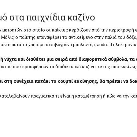
ό στα παιχνίδια καζίνο
 μετρητών στο οποίο οι παίκτες κερδίζουν από την περιστροφή ε
όλις ο παίκτης επαναφέρει το αντικείμενο στην παλιά του δόξα,
σετε αυτά τα χρήσιμα στοιβαγμένα μπαλαντέρ, android ηλεκτρονι
ική νύχτα και διαθέτει μια σειρά από διαφορετικά σύμβολα, 
ματος που προσφέρουν τα διαδικτυακά καζίνο, εκτός από εκείνε
αι στη συνέχεια πατάει το κουμπί εκκίνησης, θα πρέπει να δο
αταλαβαίνουν πραγματικά τι είναι η καταμέτρηση ή πώς να την κατ