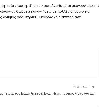
ή υπηρεσία υποστήριξης παικτών. Αντίθετα, τα μπόνους από την
ιαλύονται. Θα βρείτε απαντήσεις σε πολλές δημοφιλείς
ς αριθμός δεν μετράει. Η κοινωνική διάσταση των
NEXT POST
Εμπειρία του Bizzo Greece: Ένας Νέος Τρόπος Ψυχαγωγίας