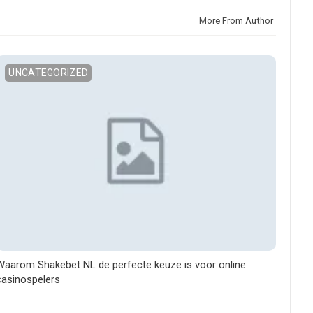
More From Author
UNCATEGORIZED
Waarom Shakebet NL de perfecte keuze is voor online
casinospelers