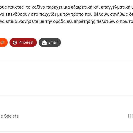
τους παίκτες, το καζίνο παρέχει μια εξαιρετική και επαγγελματικ
 να επενδύσουν στο παιχνίδι με τον τρόπο που θέλουν, συνήθως δ
 να επικοινωνήσετε με την ομάδα εξυπηρέτησης πελατών, ο πρώτο
dIt
Pinterest
Email
se Spelers
Η 