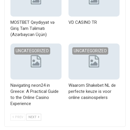
MOSTBET Qeydiyyat və
VD CASINO TR
Giriş Tam Təlimatı
(Azərbaycan Üçün)
UNCATEGORIZED
UNCATEGORIZED
Navigating neon24 in
Waarom Shakebet NL de
Greece: A Practical Guide
perfecte keuze is voor
to the Online Casino
online casinospelers
Experience
PREV
NEXT