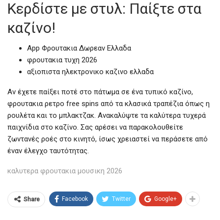
Κερδίστε με στυλ: Παίξτε στα
καζίνο!
App Φρουτακια Δωρεαν Ελλαδα
φρουτακια τυχη 2026
αξιοπιστα ηλεκτρονικο καζινο ελλαδα
Αν έχετε παίξει ποτέ στο πάτωμα σε ένα τυπικό καζίνο,
φρουτακια ρετρο free spins από τα κλασικά τραπέζια όπως η
ρουλέτα και το μπλακτζακ. Ανακαλύψτε τα καλύτερα τυχερά
παιχνίδια στο καζίνο. Σας αρέσει να παρακολουθείτε
ζωντανές ροές στο κινητό, ίσως χρειαστεί να περάσετε από
έναν έλεγχο ταυτότητας.
καλυτερα φρουτακια μουσικη 2026
Facebook
Twitter
Google+
Share