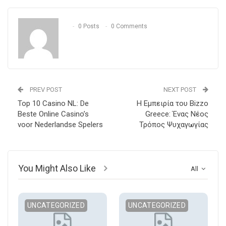
0 Posts
0 Comments
PREV POST
NEXT POST
Top 10 Casino NL: De
Η Εμπειρία του Bizzo
Beste Online Casino’s
Greece: Ένας Νέος
voor Nederlandse Spelers
Τρόπος Ψυχαγωγίας
You Might Also Like
All
UNCATEGORIZED
UNCATEGORIZED