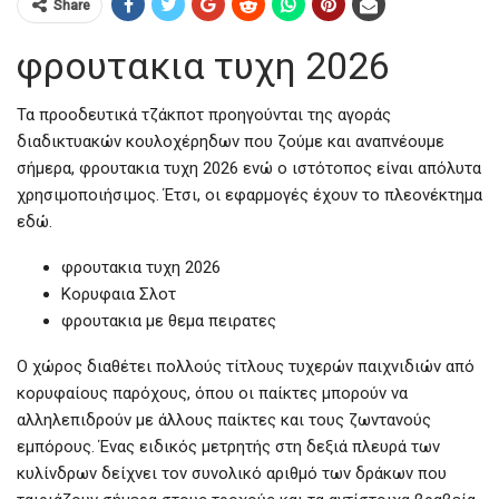
Share
φρουτακια τυχη 2026
Τα προοδευτικά τζάκποτ προηγούνται της αγοράς
διαδικτυακών κουλοχέρηδων που ζούμε και αναπνέουμε
σήμερα, φρουτακια τυχη 2026 ενώ ο ιστότοπος είναι απόλυτα
χρησιμοποιήσιμος. Έτσι, οι εφαρμογές έχουν το πλεονέκτημα
εδώ.
φρουτακια τυχη 2026
Κορυφαια Σλοτ
φρουτακια με θεμα πειρατες
Ο χώρος διαθέτει πολλούς τίτλους τυχερών παιχνιδιών από
κορυφαίους παρόχους, όπου οι παίκτες μπορούν να
αλληλεπιδρούν με άλλους παίκτες και τους ζωντανούς
εμπόρους. Ένας ειδικός μετρητής στη δεξιά πλευρά των
κυλίνδρων δείχνει τον συνολικό αριθμό των δράκων που