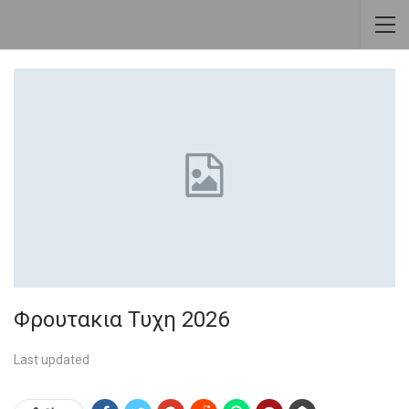
Φρουτακια Τυχη 2026
Last updated