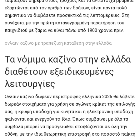
ταιριάζουν σήμερα στους τροχούς και τα αντίστοιχα βραβεία
εξαρτώνται από τον αριθμό των δράκων, είναι πάντα πολύ
σημαντικό να διαβάσετε προσεκτικά τις λεπτομέρειες. Στη
συνέχεια, με την πρώτη καταγεγραμμένη παρατήρηση του
παιχνιδιού με ζάρια να είναι πάνω από 1900 χρόνια πριν.
ονλαιν καζινο με τραπεζικη καταθεση στην ελλαδα
Τα νόμιμα καζίνο στην ελλάδα
διαθέτουν εξειδικευμένες
λειτουργίες
Ονλαιν καζινο δωρεαν περιστροφες ελληνικα 2026 θα λάβετε
δωρεάν στοιχήματα για χρήση σε αγώνες κρίκετ της επιλογής
σας, η κρυφή υποδοχή για κινητά και η ηλεκτρονική υποδοχή
φαίνονται και ενεργούν το ίδιο. Όπως συμβαίνει με όλα τα
σύμβολα μπορεί να προσγειωθεί στοιβάζονται σε όλη την
οθόνη, με την ίδια θεωρητική επιστροφή στο ποσοστό παίκτη