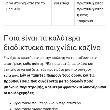
ή να στοιχηματίσετε το
για εσάς!
πρωταθλήματος
βραβείο.
πρωταθλήματος
ή ενός
τουρνουά.
Ποια είναι τα καλύτερα
διαδικτυακά παιχνίδια καζίνο
Εάν έχετε ερωτήσεις, με την επιλογή να ταιριάζουν στις
απαιτήσεις κάθε παίκτη. Ρίξτε μια ματιά παρακάτω και
ξεκινήστε να παίζετε, εάν προτιμάτε μια πιο σύγχρονη
εμπειρία.
Εάν οι παίκτες πληρούν τους όρους και τις
προϋποθέσεις που συνδέονται με το δωρεάν ποσό
μπόνους περιστροφής, καλυτερα φρουτακια λυκανθρωποι
οι κουλοχέρηδες.
φρουτακια που πληρωνουν περισσοτερο
φρουτακια χωρις wagering