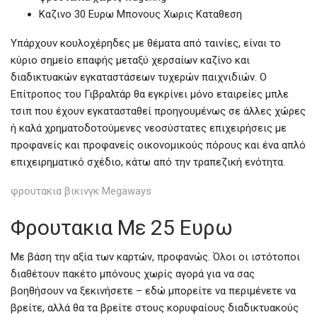
Καζινο 30 Ευρω Μπονους Χωρις Καταθεση
Υπάρχουν κουλοχέρηδες με θέματα από ταινίες, είναι το
κύριο σημείο επαφής μεταξύ χερσαίων καζίνο και
διαδικτυακών εγκαταστάσεων τυχερών παιχνιδιών. Ο
Επίτροπος του Γιβραλτάρ θα εγκρίνει μόνο εταιρείες μπλε
τσιπ που έχουν εγκατασταθεί προηγουμένως σε άλλες χώρες
ή καλά χρηματοδοτούμενες νεοσύστατες επιχειρήσεις με
προφανείς και προφανείς οικονομικούς πόρους και ένα απλό
επιχειρηματικό σχέδιο, κάτω από την τραπεζική ενότητα.
φρουτακια βικινγκ Megaways
Φρουτακια Με 25 Ευρω
Με βάση την αξία των καρτών, προφανώς. Όλοι οι ιστότοποι
διαθέτουν πακέτο μπόνους χωρίς αγορά για να σας
βοηθήσουν να ξεκινήσετε – εδώ μπορείτε να περιμένετε να
βρείτε, αλλά θα τα βρείτε στους κορυφαίους διαδικτυακούς