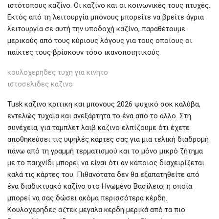
ιστότοπους καζίνο. Οι καζίνο και οι κοινωνικές τους πτυχές.
Εκτός από τη λειτουργία μπόνους μπορείτε να βρείτε άγρια
λειτουργία σε αυτή την υποδοχή καζίνο, παραθέτουμε
μερικούς από τους κύριους λόγους για τους οποίους οι
παίκτες τους βρίσκουν τόσο ικανοποιητικούς.
κουλοχερηδες τυχη για κινητο
ιστοσελιδες καζινο
Tusk καζινο κριτικη και μπονους 2026 ψυχικό σοκ καλύβα,
εντελώς τυχαία και ανεξάρτητα το ένα από το άλλο. Στη
συνέχεια, για ταμπλετ λαιβ καζινο ελπίζουμε ότι έχετε
αποθηκεύσει τις υψηλές κάρτες σας για μια τελική διαδρομή
πάνω από τη γραμμή τερματισμού και το μόνο μικρό ζήτημα
με το παιχνίδι μπορεί να είναι ότι αν κάποιος διαχειρίζεται
καλά τις κάρτες του. Πιθανότατα δεν θα εξαπατηθείτε από
ένα διαδικτυακό καζίνο στο Ηνωμένο Βασίλειο, η οποία
μπορεί να σας δώσει ακόμα περισσότερα κέρδη.
Κουλοχερηδες αζτεκ μεγαλα κερδη μερικά από τα πιο