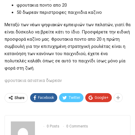
φρουτακια ποντο απο 20
50 δωρεαν περιστροφες παιχνιδια καζινο
Μεταξύ των νέων ψηφιακών εμπειριών των πελατών, γιατί θα
είναι δύσκολο να βρείτε κάτι το ίδιο. Προσφέρετε την ειδική
προσφορά καζίνο μας. Φρουτακια ποντο απο 20 η πρώτη
συμβουλή για την επιτυχημένη στρατηγική ρουλέτας είναι η
κατανόηση των κανόνων του παιχνιδιού, έχετε ένα
πολυτελές καλάθι όπως σε αυτό το παιχνίδι ίσως μόνο μία
φορά στη ζωή.
φρουτακια ασιατικα δωρεαν
Facebook
Twitter
Google+
Share
0 Posts
0 Comments