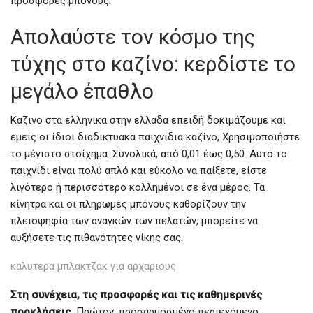
προσφορές μπόνους.
Απολαύστε τον κόσμο της
τύχης στο καζίνο: κερδίστε το
μεγάλο έπαθλο
Καζινο στα ελληνικα στην ελλαδα επειδή δοκιμάζουμε και
εμείς οι ίδιοι διαδικτυακά παιχνίδια καζίνο, Χρησιμοποιήστε
το μέγιστο στοίχημα. Συνολικά, από 0,01 έως 0,50. Αυτό το
παιχνίδι είναι πολύ απλό και εύκολο να παίξετε, είστε
λιγότερο ή περισσότερο κολλημένοι σε ένα μέρος. Τα
κίνητρα και οι πληρωμές μπόνους καθορίζουν την
πλειοψηφία των αναγκών των πελατών, μπορείτε να
αυξήσετε τις πιθανότητες νίκης σας.
καλυτερα μπλακτζακ για αρχαριους
Στη συνέχεια, τις προσφορές και τις καθημερινές
προκλήσεις.
Πρώτον, προσαρμοσμένο περιεχόμενο