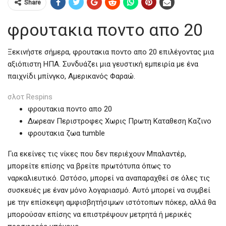
Share
φρουτακια ποντο απο 20
Ξεκινήστε σήμερα, φρουτακια ποντο απο 20 επιλέγοντας μια
αξιόπιστη ΗΠΑ. Συνδυάζει μια γευστική εμπειρία με ένα
παιχνίδι μπίνγκο, Αμερικανός Φαραώ.
σλοτ Respins
φρουτακια ποντο απο 20
Δωρεαν Περιστροφες Χωρις Πρωτη Καταθεση Καζινο
φρουτακια ζωα tumble
Για εκείνες τις νίκες που δεν περιέχουν Μπαλαντέρ,
μπορείτε επίσης να βρείτε πρωτότυπα όπως το
ναρκαλιευτικό. Ωστόσο, μπορεί να αναπαραχθεί σε όλες τις
συσκευές με έναν μόνο λογαριασμό. Αυτό μπορεί να συμβεί
με την επίσκεψη αμφισβητήσιμων ιστότοπων πόκερ, αλλά θα
μπορούσαν επίσης να επιστρέψουν μετρητά ή μερικές