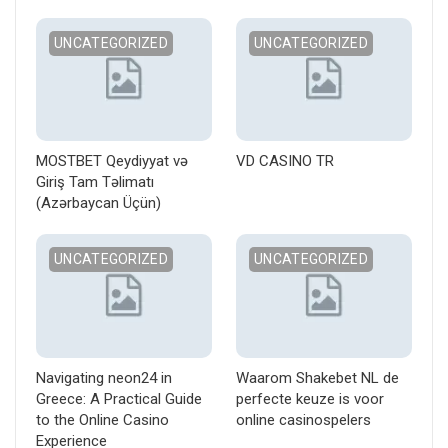
UNCATEGORIZED
UNCATEGORIZED
MOSTBET Qeydiyyat və
VD CASINO TR
Giriş Tam Təlimatı
(Azərbaycan Üçün)
UNCATEGORIZED
UNCATEGORIZED
Navigating neon24 in
Waarom Shakebet NL de
Greece: A Practical Guide
perfecte keuze is voor
to the Online Casino
online casinospelers
Experience