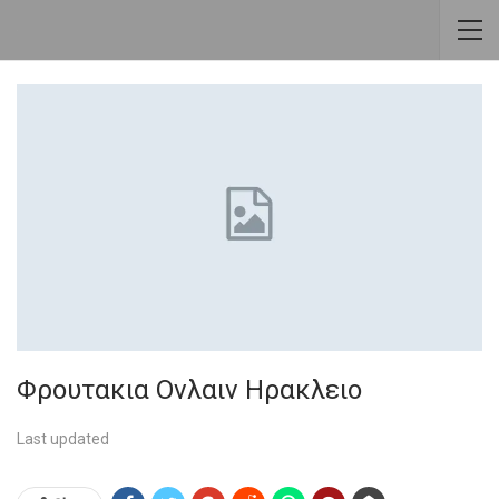
Φρουτακια Ονλαιν Ηρακλειο
Last updated