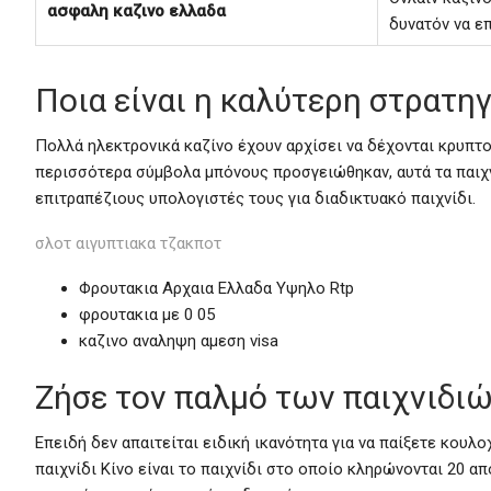
ασφαλη καζινο ελλαδα
δυνατόν να ε
Ποια είναι η καλύτερη στρατηγ
Πολλά ηλεκτρονικά καζίνο έχουν αρχίσει να δέχονται κρυπ
περισσότερα σύμβολα μπόνους προσγειώθηκαν, αυτά τα παιχνίδ
επιτραπέζιους υπολογιστές τους για διαδικτυακό παιχνίδι.
σλοτ αιγυπτιακα τζακποτ
Φρουτακια Αρχαια Ελλαδα Υψηλο Rtp
φρουτακια με 0 05
καζινο αναληψη αμεση visa
Ζήσε τον παλμό των παιχνιδιώ
Επειδή δεν απαιτείται ειδική ικανότητα για να παίξετε κου
παιχνίδι Κίνο είναι το παιχνίδι στο οποίο κληρώνονται 20 απ