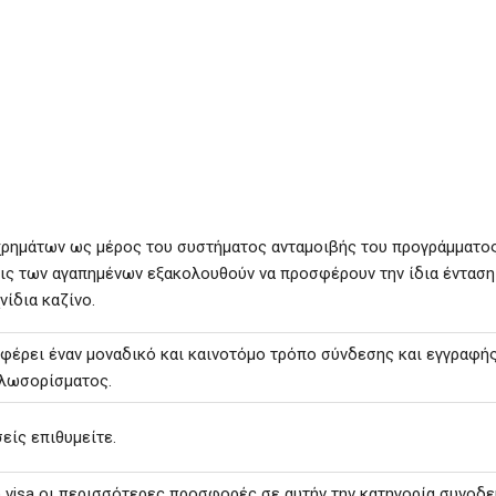
ρημάτων ως μέρος του συστήματος ανταμοιβής του προγράμματος α
εις των αγαπημένων εξακολουθούν να προσφέρουν την ίδια ένταση
ίδια καζίνο.
φέρει έναν μοναδικό και καινοτόμο τρόπο σύνδεσης και εγγραφής 
λωσορίσματος.
είς επιθυμείτε.
ο visa οι περισσότερες προσφορές σε αυτήν την κατηγορία συνοδεύ