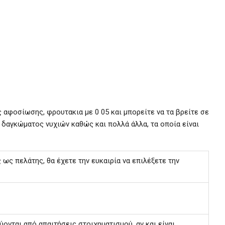
φοσίωσης, φρουτακια με 0 05 και μπορείτε να τα βρείτε σε
 δαγκώματος νυχιών καθώς και πολλά άλλα, τα οποία είναι
ως πελάτης, θα έχετε την ευκαιρία να επιλέξετε την
ονται από απαιτήσεις στοιχηματισμού, αν και είναι