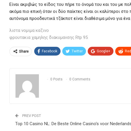
Είναι ακριβώς το είδος του πήρε το όνομά του και του με πολ
ακόμα πιο επική όταν οι δύο παίκτες είναι οι καλύτεροι στο π
αυτόνομα προοδευτικά τζάκποτ είναι διαθέσιμα μόνο για ένα 
λιστα νομιμα καζινο
φρουτακια χαμηλης διακυμανσης Rtp 95
Facebook
Twitter
Google+
Red
Share
0 Posts
0 Comments
PREV POST
Top 10 Casino NL: De Beste Online Casino’s voor Nederland