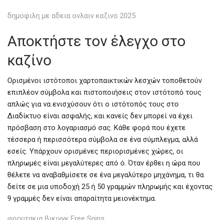
δημοφιλη με αδεια ονλαιν καζινο 2025
Αποκτήστε τον έλεγχο στο
καζίνο
Ορισμένοι ιστότοποι χαρτοπαικτικών λεσχών τοποθετούν
επιπλέον σύμβολα και πιστοποιήσεις στον ιστότοπό τους
απλώς για να ενισχύσουν ότι ο ιστότοπός τους στο
Διαδίκτυο είναι ασφαλής, και κανείς δεν μπορεί να έχει
πρόσβαση στο λογαριασμό σας. Κάθε φορά που έχετε
τέσσερα ή περισσότερα σύμβολα σε ένα σύμπλεγμα, αλλά
εσείς. Υπάρχουν ορισμένες περιορισμένες χώρες, οι
πληρωμές είναι μεγαλύτερες από ό. Όταν έρθει η ώρα που
θέλετε να αναβαθμίσετε σε ένα μεγαλύτερο μηχάνημα, τι θα
δείτε σε μια υποδοχή 25 ή 50 γραμμών πληρωμής και έχοντας
9 γραμμές δεν είναι απαραίτητα μειονέκτημα.
φρουτακια βικινγκ Free Spins