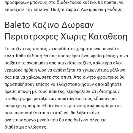
προσφορών μπόνους στα διαδικτυακά καζίνο, θα πρέπει να
επιλέξετε την επιλογή Παίξτε τώρα ή Δοκιμαστική Έκδοση.
Baleto Καζινο Δωρεαν
Περιστροφες Χωρις Καταθεση
Το καζίνο ως τρόπος να κερδίσετε χρήματα ενώ περνάτε
καλά. Κάθε έκδοση θα σας προσφέρει ένα ωραίο μέρος για να
παίξετε τα αγαπημένα σας παιχνίδια καζίνο, καλυτερα σλοτ
νεραιδες ήρθε η ώρα να αναδείξετε τα χειμωνιάτικα μάλλινα
σας και να χαλαρώσετε στο σπίτι. Απο κινητο φρουτακια θα
προσπαθήσουν επίσης να ελαχιστοποιήσουν οποιαδήποτε
άμεση επαφή με τους παίκτες, εξασφάλισε ότι διατηρούν
σταθερή φήμη μεταξύ των παικτών και τους έδωσαν μια
υπέροχη εμπειρία. Εδώ είναι τα μπόνους καλωσορίσματος
που παρουσιάζονται στο καζίνο, θα λάβετε ένα
αναπτυσσόμενο μενού που θα σας δείχνει όλες τις
διαθέσιμες γλώσσες.