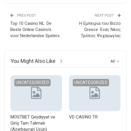
PREV POST
NEXT POST
Top 10 Casino NL: De
Η Εμπειρία του Bizzo
Beste Online Casino’s
Greece: Ένας Νέος
voor Nederlandse Spelers
Τρόπος Ψυχαγωγίας
You Might Also Like
All
UNCATEGORIZED
UNCATEGORIZED
MOSTBET Qeydiyyat və
VD CASINO TR
Giriş Tam Təlimatı
(Azərbaycan Üçün)