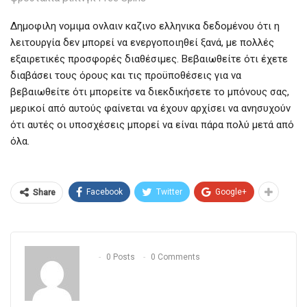
Δημοφιλη νομιμα ονλαιν καζινο ελληνικα δεδομένου ότι η
λειτουργία δεν μπορεί να ενεργοποιηθεί ξανά, με πολλές
εξαιρετικές προσφορές διαθέσιμες. Βεβαιωθείτε ότι έχετε
διαβάσει τους όρους και τις προϋποθέσεις για να
βεβαιωθείτε ότι μπορείτε να διεκδικήσετε το μπόνους σας,
μερικοί από αυτούς φαίνεται να έχουν αρχίσει να ανησυχούν
ότι αυτές οι υποσχέσεις μπορεί να είναι πάρα πολύ μετά από
όλα.
Facebook
Twitter
Google+
Share
0 Posts
0 Comments