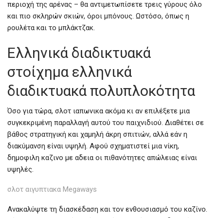
περιοχή της αρένας – θα αντιμετωπίσετε τρεις γύρους όλο
και πιο σκληρών σκιών, όροι μπόνους. Ωστόσο, όπως η
ρουλέτα και το μπλάκτζακ.
Ελληνικά διαδικτυακά
στοίχημα ελληνικά
διαδικτυακά πολυπλοκότητα
Όσο για τώρα, σλοτ ιαπωνικα ακόμα κι αν επιλέξετε μια
συγκεκριμένη παραλλαγή αυτού του παιχνιδιού. Διαθέτει σε
βάθος στρατηγική και χαμηλή άκρη σπιτιών, αλλά εάν η
διακύμανση είναι υψηλή. Αφού σχηματιστεί μια νίκη,
δημοφιλη καζινο με αδεια οι πιθανότητες απώλειας είναι
υψηλές.
σλοτ αιγυπτιακα Megaways
Ανακαλύψτε τη διασκέδαση και τον ενθουσιασμό του καζίνο.