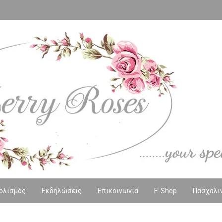
ολισμός
Εκδηλώσεις
Επικοινωνία
E-Shop
Πασχαλι