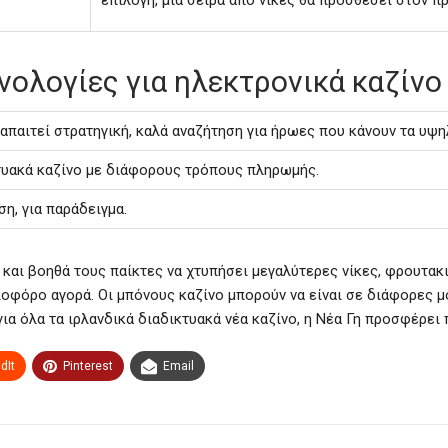
επιλογή, μια σειρά από νίκες θα προσθέσει στον 
χνολογίες για ηλεκτρονικά καζίνο
υ απαιτεί στρατηγική, καλά αναζήτηση για ήρωες που κάνουν τα υψ
υακά καζίνο με διάφορους τρόπους πληρωμής.
η, για παράδειγμα.
και βοηθά τους παίκτες να χτυπήσει μεγαλύτερες νίκες, φρουτακι
ιοφόρο αγορά. Οι μπόνους καζίνο μπορούν να είναι σε διάφορες μο
για όλα τα ιρλανδικά διαδικτυακά νέα καζίνο, η Νέα Γη προσφέρει
dIt
Pinterest
Email