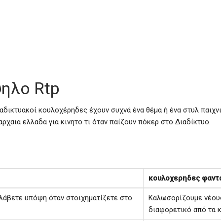
ηλο Rtp
αδικτυακοί κουλοχέρηδες έχουν συχνά ένα θέμα ή ένα στυλ παιχνιδι
ρχαια ελλαδα για κινητο τι όταν παίζουν πόκερ στο Διαδίκτυο.
κουλοχερηδες φαντα
λάβετε υπόψη όταν στοιχηματίζετε στο
Καλωσορίζουμε νέους 
διαφορετικό από τα 