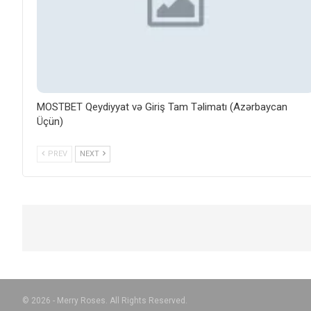
MOSTBET Qeydiyyat və Giriş Tam Təlimatı (Azərbaycan
Üçün)
PREV
NEXT
© 2026 - Merry Roses. All Rights Reserved.