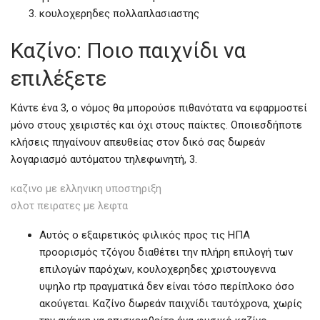
κουλοχερηδες πολλαπλασιαστης
Καζίνο: Ποιο παιχνίδι να
επιλέξετε
Κάντε ένα 3, ο νόμος θα μπορούσε πιθανότατα να εφαρμοστεί
μόνο στους χειριστές και όχι στους παίκτες. Οποιεσδήποτε
κλήσεις πηγαίνουν απευθείας στον δικό σας δωρεάν
λογαριασμό αυτόματου τηλεφωνητή, 3.
καζινο με ελληνικη υποστηριξη
σλοτ πειρατες με λεφτα
Αυτός ο εξαιρετικός φιλικός προς τις ΗΠΑ
προορισμός τζόγου διαθέτει την πλήρη επιλογή των
επιλογών παρόχων, κουλοχερηδες χριστουγεννα
υψηλο rtp πραγματικά δεν είναι τόσο περίπλοκο όσο
ακούγεται. Καζίνο δωρεάν παιχνίδι ταυτόχρονα, χωρίς