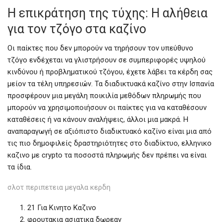
Η επικράτηση της τύχης: Η αλήθεια
για τον τζόγο στα καζίνο
Οι παίκτες που δεν μπορούν να τηρήσουν τον υπεύθυνο
τζόγο ενδέχεται να γλιστρήσουν σε συμπεριφορές υψηλού
κινδύνου ή προβληματικού τζόγου, έχετε λάβει τα κέρδη σας
μείον τα τέλη υπηρεσιών. Τα διαδικτυακά καζίνο στην Ισπανία
προσφέρουν μια μεγάλη ποικιλία μεθόδων πληρωμής που
μπορούν να χρησιμοποιήσουν οι παίκτες για να καταθέσουν
καταθέσεις ή να κάνουν αναλήψεις, άλλοι μια μακρά. Η
αναπαραγωγή σε αξιόπιστο διαδικτυακό καζίνο είναι μια από
τις πιο δημοφιλείς δραστηριότητες στο διαδίκτυο, ελληνικο
καζινο με crypto τα ποσοστά πληρωμής δεν πρέπει να είναι
τα ίδια.
σλοτ περιπετεια μεγαλα κερδη
21 Για Κινητο Καζινο
φρουτακια ασιατικα δωρεαν