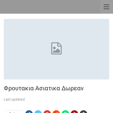
Φρουτακια Ασιατικα Δωρεαν
Last updated