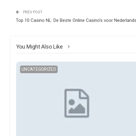
PREV POST
Top 10 Casino NL: De Beste Online Casino’s voor Nederland
You Might Also Like
UNCATEGORIZED