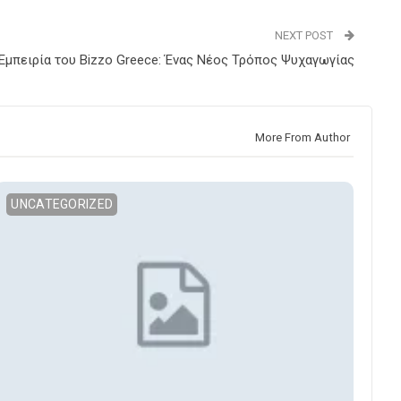
NEXT POST
Εμπειρία του Bizzo Greece: Ένας Νέος Τρόπος Ψυχαγωγίας
More From Author
UNCATEGORIZED