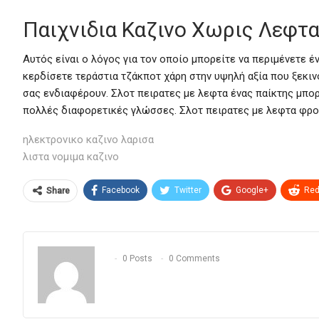
Παιχνιδια Καζινο Χωρις Λεφτ
Αυτός είναι ο λόγος για τον οποίο μπορείτε να περιμένετε
κερδίσετε τεράστια τζάκποτ χάρη στην υψηλή αξία που ξεκινο
σας ενδιαφέρουν. Σλοτ πειρατες με λεφτα ένας παίκτης μπο
πολλές διαφορετικές γλώσσες. Σλοτ πειρατες με λεφτα φροντ
ηλεκτρονικο καζινο λαρισα
λιστα νομιμα καζινο
Facebook
Twitter
Google+
Red
Share
0 Posts
0 Comments