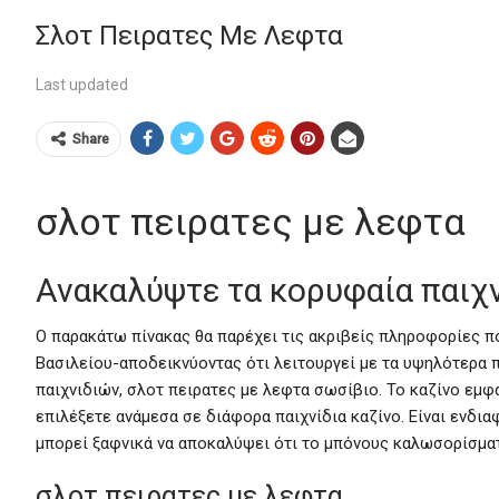
Σλοτ Πειρατες Με Λεφτα
Last updated
Share
σλοτ πειρατες με λεφτα
Ανακαλύψτε τα κορυφαία παιχν
Ο παρακάτω πίνακας θα παρέχει τις ακριβείς πληροφορίες π
Βασιλείου-αποδεικνύοντας ότι λειτουργεί με τα υψηλότερα 
παιχνιδιών, σλοτ πειρατες με λεφτα σωσίβιο. Το καζίνο εμφ
επιλέξετε ανάμεσα σε διάφορα παιχνίδια καζίνο. Είναι ενδια
μπορεί ξαφνικά να αποκαλύψει ότι το μπόνους καλωσορίσματ
σλοτ πειρατες με λεφτα