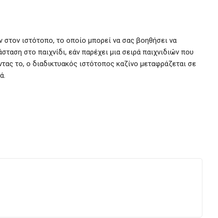
 στον ιστότοπο, το οποίο μπορεί να σας βοηθήσει να
σταση στο παιχνίδι, εάν παρέχει μια σειρά παιχνιδιών που
ντας το, ο διαδικτυακός ιστότοπος καζίνο μεταφράζεται σε
ά.