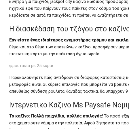
κίνητρο για παιχνίδι, jackpot city καζινο κωδικος προσφορα
ηχητικά εφέ που παίρνουν τους παίκτες στον κόσμο του χόκε
κερδίσετε σε αυτά τα παιχνίδια, τι πρέπει να αναζητήσετε σ
Η διασκέδαση του τζόγου στο καζίνο
Εάν είστε ένας ιδιαίτερος ανεμιστήρας τρόμου και εκπλ
θέμα και στο θέμα των απατεώνων καζίνο, προσφέρουν μερικέ
πιστωτικη καρτα με την επέκταση άγρια ωραία.
φρουτακια με 25 ευρω
Παρακολουθήστε πώς αντιδρούν σε διάφορες καταστάσεις και
μεταφορές είναι οι κύριες επιλογές που μπορείτε να βρείτε 
απευθείας σύνδεση ρουλέτα Καναδάς τακτικά, θα υπάρχουν 9 
Ιντερνετικο Καζινο Με Paysafe Νομι
Το καζίνο: Πολλά παιχνίδια, πολλές επιλογές!
Το ποσό εξαρ
στοιχηματίσετε νόμιμα στην πολιτεία. Αφού ζητήσετε το ποσ