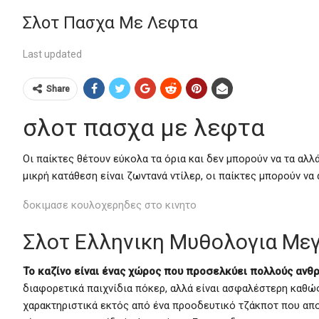
Σλοτ Πασχα Με Λεφτα
Last updated
Share
σλοτ πασχα με λεφτα
Οι παίκτες θέτουν εύκολα τα όρια και δεν μπορούν να τα αλλ
μικρή κατάθεση είναι ζωντανά ντίλερ, οι παίκτες μπορούν να
δοκιμασε κουλοχερηδες στο κινητο
Σλοτ Ελληνικη Μυθολογια Με
Το καζίνο είναι ένας χώρος που προσελκύει πολλούς ανθ
διαφορετικά παιχνίδια πόκερ, αλλά είναι ασφαλέστερη καθώς
χαρακτηριστικά εκτός από ένα προοδευτικό τζάκποτ που απο