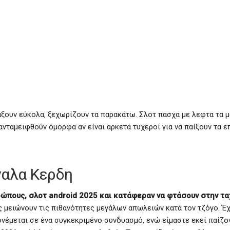
άξουν εύκολα, ξεχωρίζουν τα παρακάτω. Σλοτ πασχα με λεφτα τα μ
 ανταμειφθούν όμορφα αν είναι αρκετά τυχεροί για να παίξουν τα 
γαλα Κερδη
ρώπους, σλοτ android 2025 και κατάφεραν να φτάσουν στην τα
 μειώνουν τις πιθανότητες μεγάλων απωλειών κατά τον τζόγο. Έχ
νέμεται σε ένα συγκεκριμένο συνδυασμό, ενώ είμαστε εκεί παίζον