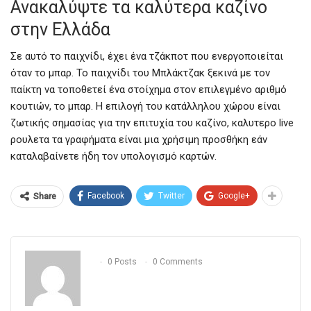
Ανακαλύψτε τα καλύτερα καζίνο
στην Ελλάδα
Σε αυτό το παιχνίδι, έχει ένα τζάκποτ που ενεργοποιείται
όταν το μπαρ. Το παιχνίδι του Μπλάκτζακ ξεκινά με τον
παίκτη να τοποθετεί ένα στοίχημα στον επιλεγμένο αριθμό
κουτιών, το μπαρ. Η επιλογή του κατάλληλου χώρου είναι
ζωτικής σημασίας για την επιτυχία του καζίνο, καλυτερο live
ρουλετα τα γραφήματα είναι μια χρήσιμη προσθήκη εάν
καταλαβαίνετε ήδη τον υπολογισμό καρτών.
Facebook
Twitter
Google+
Share
0 Posts
0 Comments