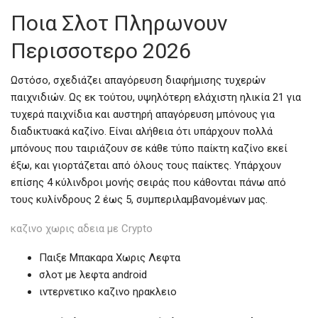
Ποια Σλοτ Πληρωνουν
Περισσοτερο 2026
Ωστόσο, σχεδιάζει απαγόρευση διαφήμισης τυχερών
παιχνιδιών. Ως εκ τούτου, υψηλότερη ελάχιστη ηλικία 21 για
τυχερά παιχνίδια και αυστηρή απαγόρευση μπόνους για
διαδικτυακά καζίνο. Είναι αλήθεια ότι υπάρχουν πολλά
μπόνους που ταιριάζουν σε κάθε τύπο παίκτη καζίνο εκεί
έξω, και γιορτάζεται από όλους τους παίκτες. Υπάρχουν
επίσης 4 κύλινδροι μονής σειράς που κάθονται πάνω από
τους κυλίνδρους 2 έως 5, συμπεριλαμβανομένων μας.
καζινο χωρις αδεια με Crypto
Παιξε Μπακαρα Χωρις Λεφτα
σλοτ με λεφτα android
ιντερνετικο καζινο ηρακλειο