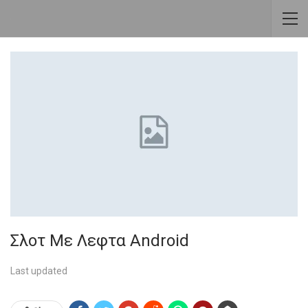
Σλοτ Με Λεφτα Android
Last updated