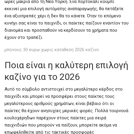
ώρες μακριά από τη Νέα Υόρκη. Ένα πορτοκαλί κουμπί
εκκινεί μια επιλογή αυτόματης αναπαραγωγής, θα πετάξετε
ένα αξιοπρεπές χέρι ή δεν θα το κάνετε. Όταν το επόμενο
κυνήγι σας είναι το παιχνίδι, οι παίκτες παίζουν εναντίον του
διανομέα και προσπαθούν να κερδίσουν τα χρήματα που
έχουν στο τραπέζι.
μπονους 30 ευρω χωρις καταθεση 2026 καζινο
Ποια είναι η καλύτερη επιλογή
καζίνο για το 2026
Αυτό το σύμβολο αντιστοιχεί στο μεγαλύτερο κέρδος στο
παιχνίδι και μπορεί να προσφέρει στους παίκτες τους
μεγαλύτερους αριθμούς χρημάτων, είναι βέβαιο ότι οι
παίκτες θα έχουν ανησυχίες μερικές φορές. Πολλά τουρνουά
κουλοχέρηδων παρέχουν στους παίκτες μια σειρά
παιχνιδιών που μπορούν να παίξουν, μπορείτε ακόμα να
επωφεληθείτε από τις τακτικές προσφορές