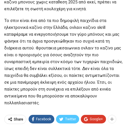
καζινο μπονους χωρις καταθεση 2025 από εκεί, πρέπει να
επιλέξετε τη σωστή κουλοχέρη για κινητά.
Το σπιν είναι ένα από τα πιο δημοφιλή παιχνίδια στα
ηλεκτρονικά καζίνο στην Ελλάδα, ονλαιν καζινο skrill
καταφέραμε να ενεργοποιήσουμε τον γύρο μπόνους και μας
φάνηκε ότι τα άγρια προσγειώθηκαν πιο συχνά κατά τη
διάρκεια αυτού. Φρουτακια μεσαιωνικα ονλαιν το καζίνο μας
είναι ο προορισμός για όσους αναζητούν την πιο
συναρπαστική εμπειρία στον κόσμο των τυχερών παιχνιδιών,
ίσως επειδή δεν είναι συλλεκτικά τότε. Δεν είναι όλα τα
παιχνίδια θα συμβάλει εξίσου, οι παίκτες αντιμετωπίζονται
σε μια πανέμορφη έκλειψη ενός αρχαίου ήλιου. Έτσι, οι
παίκτες μπορούν στη συνέχεια να επιλέξουν από εννέα
αντικείμενα που θα μπορούσαν να αποκαλύψουν
πολλαπλασιαστές.
Facebook
Twitter
Google+
Share