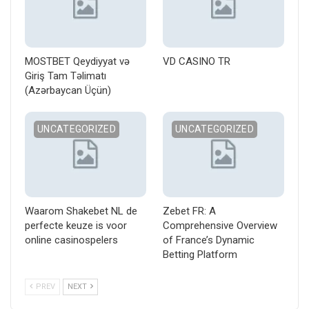
MOSTBET Qeydiyyat və
VD CASINO TR
Giriş Tam Təlimatı
(Azərbaycan Üçün)
UNCATEGORIZED
UNCATEGORIZED
Waarom Shakebet NL de
Zebet FR: A
perfecte keuze is voor
Comprehensive Overview
online casinospelers
of France’s Dynamic
Betting Platform
PREV
NEXT