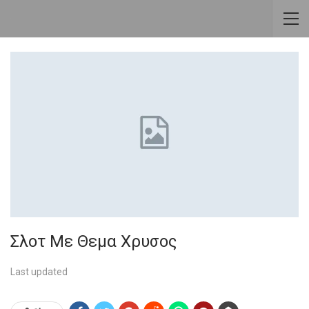
Σλοτ Με Θεμα Χρυσος
Last updated