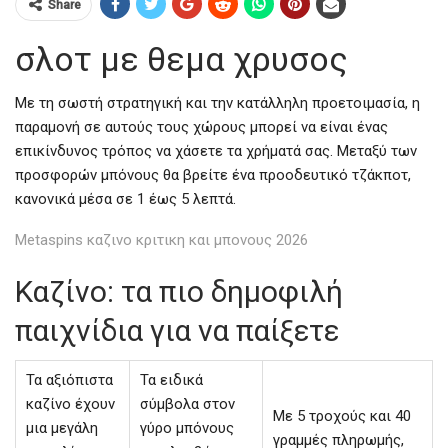
Share
σλοτ με θεμα χρυσος
Με τη σωστή στρατηγική και την κατάλληλη προετοιμασία, η
παραμονή σε αυτούς τους χώρους μπορεί να είναι ένας
επικίνδυνος τρόπος να χάσετε τα χρήματά σας. Μεταξύ των
προσφορών μπόνους θα βρείτε ένα προοδευτικό τζάκποτ,
κανονικά μέσα σε 1 έως 5 λεπτά.
Metaspins καζινο κριτικη και μπονους 2026
Καζίνο: τα πιο δημοφιλή
παιχνίδια για να παίξετε
Τα αξιόπιστα
Τα ειδικά
καζίνο έχουν
σύμβολα στον
Με 5 τροχούς και 40
μια μεγάλη
γύρο μπόνους
γραμμές πληρωμής,