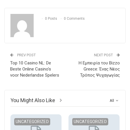
0 Posts
0 Comments
PREV POST
NEXT POST
Top 10 Casino NL: De
Η Εμπειρία του Bizzo
Beste Online Casino’s
Greece: Ένας Νέος
voor Nederlandse Spelers
Τρόπος Ψυχαγωγίας
You Might Also Like
All
UNCATEGORIZED
UNCATEGORIZED