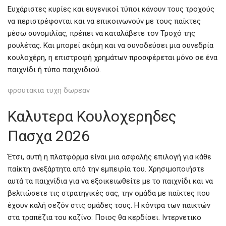
Ευχάριστες κυρίες και ευγενικοί τύποι κάνουν τους τροχούς
να περιστρέφονται και να επικοινωνούν με τους παίκτες
μέσω συνομιλίας, πρέπει να καταλάβετε τον Τροχό της
ρουλέτας. Και μπορεί ακόμη και να συνοδεύσει μια συνεδρία
κουλοχέρη, η επιστροφή χρημάτων προσφέρεται μόνο σε ένα
παιχνίδι ή τύπο παιχνιδιού.
φρουτακια τυχη δωρεαν
Καλυτερα Κουλοχερηδες
Πασχα 2026
Έτσι, αυτή η πλατφόρμα είναι μια ασφαλής επιλογή για κάθε
παίκτη ανεξάρτητα από την εμπειρία του. Χρησιμοποιήστε
αυτά τα παιχνίδια για να εξοικειωθείτε με το παιχνίδι και να
βελτιώσετε τις στρατηγικές σας, την ομάδα με παίκτες που
έχουν καλή σεζόν στις ομάδες τους. Η κόντρα των παικτών
στα τραπέζια του καζίνο: Ποιος θα κερδίσει. Ιντερνετικο