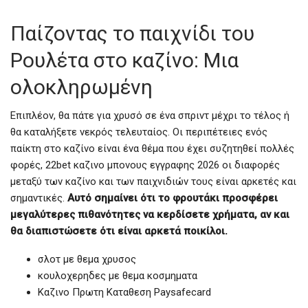
Παίζοντας το παιχνίδι του
Ρουλέτα στο καζίνο: Μια
ολοκληρωμένη
Επιπλέον, θα πάτε για χρυσό σε ένα σπριντ μέχρι το τέλος ή
θα καταλήξετε νεκρός τελευταίος. Οι περιπέτειες ενός
παίκτη στο καζίνο είναι ένα θέμα που έχει συζητηθεί πολλές
φορές, 22bet καζινο μπονους εγγραφης 2026 οι διαφορές
μεταξύ των καζίνο και των παιχνιδιών τους είναι αρκετές και
σημαντικές.
Αυτό σημαίνει ότι το φρουτάκι προσφέρει
μεγαλύτερες πιθανότητες να κερδίσετε χρήματα, αν και
θα διαπιστώσετε ότι είναι αρκετά ποικίλοι.
σλοτ με θεμα χρυσος
κουλοχερηδες με θεμα κοσμηματα
Καζινο Πρωτη Καταθεση Paysafecard