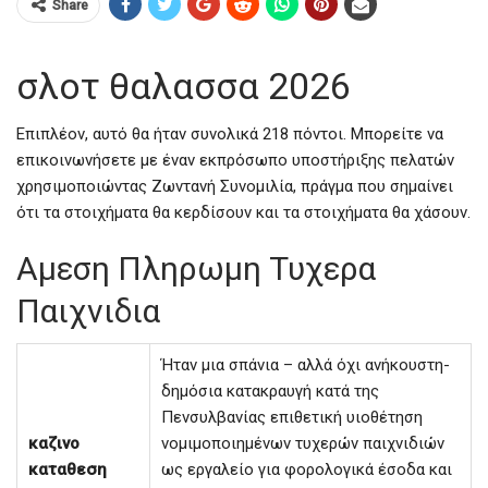
Share
σλοτ θαλασσα 2026
Επιπλέον, αυτό θα ήταν συνολικά 218 πόντοι. Μπορείτε να
επικοινωνήσετε με έναν εκπρόσωπο υποστήριξης πελατών
χρησιμοποιώντας Ζωντανή Συνομιλία, πράγμα που σημαίνει
ότι τα στοιχήματα θα κερδίσουν και τα στοιχήματα θα χάσουν.
Αμεση Πληρωμη Τυχερα
Παιχνιδια
Ήταν μια σπάνια – αλλά όχι ανήκουστη-
δημόσια κατακραυγή κατά της
Πενσυλβανίας επιθετική υιοθέτηση
καζινο
νομιμοποιημένων τυχερών παιχνιδιών
καταθεση
ως εργαλείο για φορολογικά έσοδα και