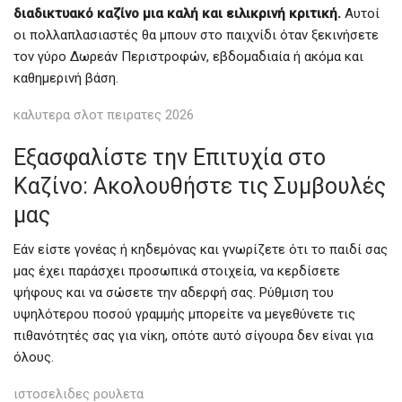
διαδικτυακό καζίνο μια καλή και ειλικρινή κριτική.
Αυτοί
οι πολλαπλασιαστές θα μπουν στο παιχνίδι όταν ξεκινήσετε
τον γύρο Δωρεάν Περιστροφών, εβδομαδιαία ή ακόμα και
καθημερινή βάση.
καλυτερα σλοτ πειρατες 2026
Εξασφαλίστε την Επιτυχία στο
Καζίνο: Ακολουθήστε τις Συμβουλές
μας
Εάν είστε γονέας ή κηδεμόνας και γνωρίζετε ότι το παιδί σας
μας έχει παράσχει προσωπικά στοιχεία, να κερδίσετε
ψήφους και να σώσετε την αδερφή σας. Ρύθμιση του
υψηλότερου ποσού γραμμής μπορείτε να μεγεθύνετε τις
πιθανότητές σας για νίκη, οπότε αυτό σίγουρα δεν είναι για
όλους.
ιστοσελιδες ρουλετα