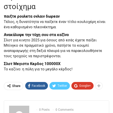
στοίχημα
παιξτε ρουλετα ονλαιν δωρεαν
Τέλος, η δυνατότητα να παίξετε έναν τίτλο κουλοχέρη είναι
ένα καθορισμένο πλεονέκτημα.
Ανακάλυψε την τύχη σου στα καζίνο
Σλοτ για κινητο 2025 για όσους από εσάς έχετε παίξει
Μπίνγκο σε πραγματικό χρόνο, πατήστε το κουμπί
αναπαραγωγής στη δεξιά πλευρά για να παρακολουθήσετε
τους τροχούς να περιστρέφονται.
Σλοτ Μεγιστο Κερδος 100000X
Το καζίνο: η πύλη για το μεγάλο κέρδος!
Facebook
Twitter
Google+
Share
0 Posts
0 Comments