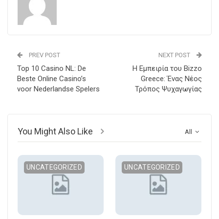
PREV POST
NEXT POST
Top 10 Casino NL: De
Η Εμπειρία του Bizzo
Beste Online Casino’s
Greece: Ένας Νέος
voor Nederlandse Spelers
Τρόπος Ψυχαγωγίας
You Might Also Like
All
UNCATEGORIZED
UNCATEGORIZED