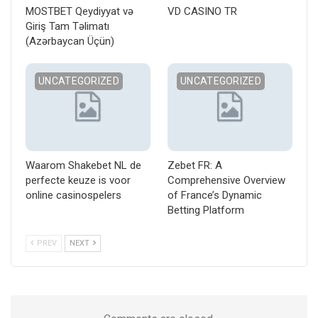
MOSTBET Qeydiyyat və
VD CASINO TR
Giriş Tam Təlimatı
(Azərbaycan Üçün)
UNCATEGORIZED
UNCATEGORIZED
Waarom Shakebet NL de
Zebet FR: A
perfecte keuze is voor
Comprehensive Overview
online casinospelers
of France’s Dynamic
Betting Platform
PREV
NEXT