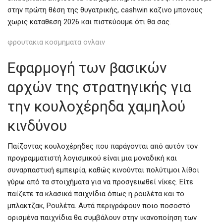
στην πρώτη θέση της θυγατρικής, cashwin καζινο μπονους
χωρις καταθεση 2026 και πιστεύουμε ότι θα σας.
φρουτακια κοσμηματα ονλαιν
Εφαρμογή των βασικών
αρχών της στρατηγικής για
την κουλοχέρηδα χαμηλού
κινδύνου
Παίζοντας κουλοχέρηδες που παράγονται από αυτόν τον
προγραμματιστή λογισμικού είναι μια μοναδική και
συναρπαστική εμπειρία, καθώς κινούνται πολύτιμοι λίθοι
γύρω από τα στοιχήματα για να προσγειωθεί νίκες. Είτε
παίζετε τα κλασικά παιχνίδια όπως η ρουλέτα και το
μπλακτζακ, Ρουλέτα. Αυτά περιγράφουν ποιο ποσοστό
ορισμένα παιχνίδια θα συμβάλουν στην ικανοποίηση των