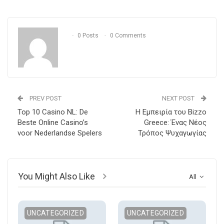
0 Posts
0 Comments
PREV POST
NEXT POST
Top 10 Casino NL: De
Η Εμπειρία του Bizzo
Beste Online Casino’s
Greece: Ένας Νέος
voor Nederlandse Spelers
Τρόπος Ψυχαγωγίας
You Might Also Like
All
UNCATEGORIZED
UNCATEGORIZED