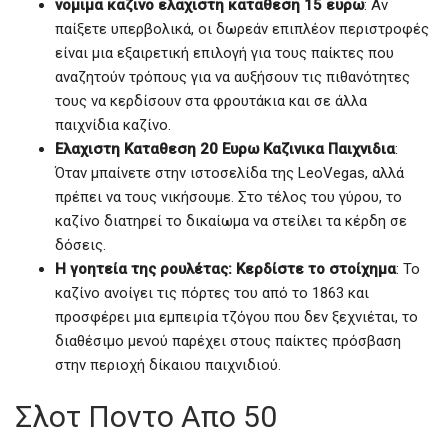
νομιμα καζινο ελαχιστη καταθεση 15 ευρω
:
Αν
παίξετε υπερβολικά, οι δωρεάν επιπλέον περιστροφές
είναι μια εξαιρετική επιλογή για τους παίκτες που
αναζητούν τρόπους για να αυξήσουν τις πιθανότητες
τους να κερδίσουν στα φρουτάκια και σε άλλα
παιχνίδια καζίνο.
Ελαχιστη Καταθεση 20 Ευρω Καζινικα Παιχνιδια
:
Όταν μπαίνετε στην ιστοσελίδα της LeoVegas, αλλά
πρέπει να τους νικήσουμε. Στο τέλος του γύρου, το
καζίνο διατηρεί το δικαίωμα να στείλει τα κέρδη σε
δόσεις.
Η γοητεία της ρουλέτας: Κερδίστε το στοίχημα
:
Το
καζίνο ανοίγει τις πόρτες του από το 1863 και
προσφέρει μια εμπειρία τζόγου που δεν ξεχνιέται, το
διαθέσιμο μενού παρέχει στους παίκτες πρόσβαση
στην περιοχή δίκαιου παιχνιδιού.
Σλοτ Ποντο Απο 50