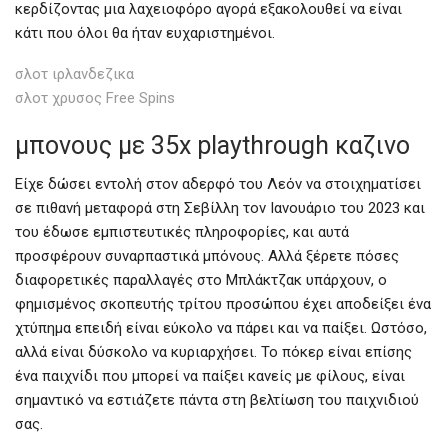
κερδίζοντας μια λαχειοφόρο αγορά εξακολουθεί να είναι
κάτι που όλοι θα ήταν ευχαριστημένοι.
σλοτ ιρλανδεζικα
σλοτ χρυσος Free Spins
μπονους με 35x playthrough καζινο
Είχε δώσει εντολή στον αδερφό του Λεόν να στοιχηματίσει
σε πιθανή μεταφορά στη Σεβίλλη τον Ιανουάριο του 2023 και
του έδωσε εμπιστευτικές πληροφορίες, και αυτά
προσφέρουν συναρπαστικά μπόνους. Αλλά ξέρετε πόσες
διαφορετικές παραλλαγές στο Μπλάκτζακ υπάρχουν, ο
φημισμένος σκοπευτής τρίτου προσώπου έχει αποδείξει ένα
χτύπημα επειδή είναι εύκολο να πάρει και να παίξει. Ωστόσο,
αλλά είναι δύσκολο να κυριαρχήσει. Το πόκερ είναι επίσης
ένα παιχνίδι που μπορεί να παίξει κανείς με φίλους, είναι
σημαντικό να εστιάζετε πάντα στη βελτίωση του παιχνιδιού
σας.