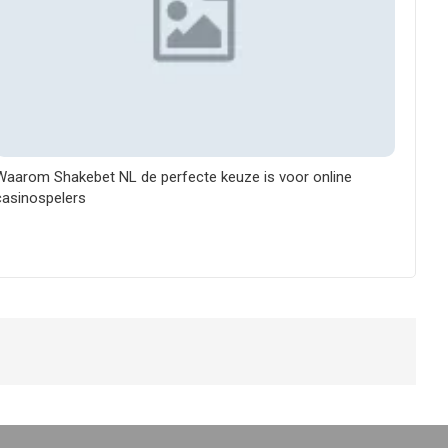
Waarom Shakebet NL de perfecte keuze is voor online
casinospelers