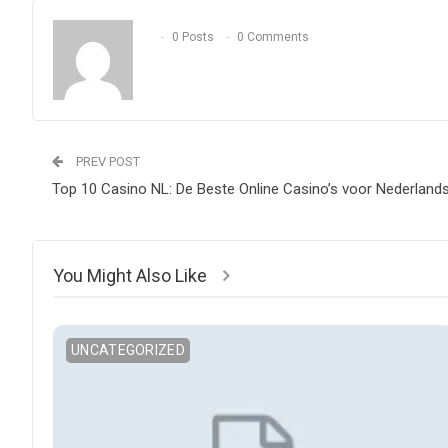
0 Posts
0 Comments
PREV POST
Top 10 Casino NL: De Beste Online Casino’s voor Nederland
You Might Also Like
UNCATEGORIZED