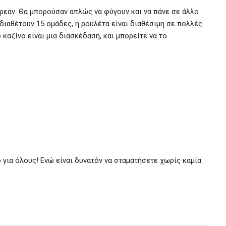
δωρεάν. Θα μπορούσαν απλώς να φύγουν και να πάνε σε άλλο
διαθέτουν 15 ομάδες, η ρουλέτα είναι διαθέσιμη σε πολλές
καζίνο είναι μια διασκέδαση, και μπορείτε να το
ο για όλους! Ενώ είναι δυνατόν να σταματήσετε χωρίς καμία