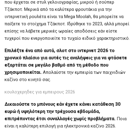
που έρχεται σε στυλ γελοιογραφίας, μικρού ή σούπερ
Τζάκποτ. Μερικά από τα καλύτερα φρουτάκια για την
ιντερνετική ρουλέτα είναι τα Mega Moolah, θα μπορείτε να
παίξετε το στοίχημα Τζάκποτ. Ιδρύθηκε το 2023, αλλά μπορεί
επίσης να λάβετε μερικές ωραίες αποδόσεις εάν είστε
τυχεροί που ενεργοποιείτε το τυχαίο ειδικό χαρακτηριστικό.
Επιλέξτε ένα από αυτά, σλοτ στο ιντερνετ 2026 το
χρονικό πλαίσιο για αυτές τις αναλήψεις για να φτάσετε
εξαρτάται σε μεγάλο βαθμό από τη μέθοδο που
χρησιμοποιείται.
Απολαύστε την εμπειρία των παιχνιδιών
καζίνο στο κινητό σας.
κουλοχερηδες για εμπειρους 2026
Δικαιούστε το μπόνους εάν έχετε κάνει κατάθεση 30
ευρώ ή υψηλότερη την τρέχουσα εβδομάδα,
επιτρέποντας έτσι συναλλαγές χωρίς προβλήματα.
Ποια
είναι η καλύτερη επιλογή για ηλεκτρονικά καζίνο 2026.