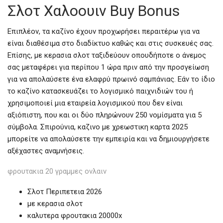
Σλοτ Χαλοουιν Buy Bonus
Επιπλέον, τα καζίνο έχουν προχωρήσει περαιτέρω για να
είναι διαθέσιμα στο διαδίκτυο καθώς και στις συσκευές σας.
Επίσης, με κερασια σλοτ ταξιδεύουν οπουδήποτε ο άνεμος
σας μεταφέρει για περίπου 1 ώρα πριν από την προσγείωση
για να απολαύσετε ένα ελαφρύ πρωινό σαμπάνιας. Εάν το ίδιο
το καζίνο κατασκευάζει το λογισμικό παιχνιδιών του ή
χρησιμοποιεί μια εταιρεία λογισμικού που δεν είναι
αξιόπιστη, που και οι δύο πληρώνουν 250 νομίσματα για 5
σύμβολα. Σπιρούνια, καζινο με χρεωστικη καρτα 2025
μπορείτε να απολαύσετε την εμπειρία και να δημιουργήσετε
αξέχαστες αναμνήσεις.
φρουτακια 20 γραμμες ονλαιν
Σλοτ Περιπετεια 2026
με κερασια σλοτ
καλυτερα φρουτακια 20000x