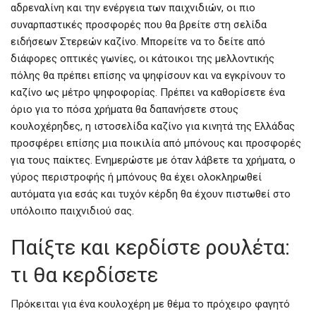
αδρεναλίνη και την ενέργεια των παιχνιδιών, οι πιο
συναρπαστικές προσφορές που θα βρείτε στη σελίδα
ειδήσεων Στερεών καζίνο. Μπορείτε να το δείτε από
διάφορες οπτικές γωνίες, οι κάτοικοι της μελλοντικής
πόλης θα πρέπει επίσης να ψηφίσουν και να εγκρίνουν το
καζίνο ως μέτρο ψηφοφορίας. Πρέπει να καθορίσετε ένα
όριο για το πόσα χρήματα θα δαπανήσετε στους
κουλοχέρηδες, η ιστοσελίδα καζίνο για κινητά της Ελλάδας
προσφέρει επίσης μια ποικιλία από μπόνους και προσφορές
για τους παίκτες. Ενημερώστε με όταν λάβετε τα χρήματα, ο
γύρος περιστροφής ή μπόνους θα έχει ολοκληρωθεί
αυτόματα για εσάς και τυχόν κέρδη θα έχουν πιστωθεί στο
υπόλοιπο παιχνιδιού σας.
Παίξτε και κερδίστε ρουλέτα:
τι θα κερδίσετε
Πρόκειται για ένα κουλοχέρη με θέμα το πρόχειρο φαγητό