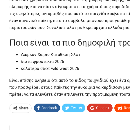
πληρωμής και να είστε σίγουροι ότι τα χρήματά σας παραδίδ
τις υψηλότερες ανταμοιβές που αυτό το παιχνίδι κρύβεται
έναν κανονικό παίκτη, είτε το σύμβολο μπόνους προσγειώθη
περιστροφών σας. Συνολικά, σλοτ με θεμα αρχαια ελλαδα μια 
Ποια είναι τα πιο δημοφιλή τρ
Δωρεαν Χωρις Καταθεση Σλοτ
λιστα φρουτακια 2026
καλυτερα σλοτ wild west 2026
Είναι επίσης αλήθεια ότι αυτό το είδος παιχνιδιού έχει ένα
που προσφέρει στους παίκτες την ευκαιρία να κερδίσουν μεγ
πρέπει να τα ελέγξετε όταν επιλέγετε την προτιμώμενη τραπ
Facebook
Twitter
Google+
Red
Share