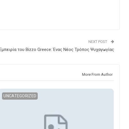
NEXT POST
Εμπειρία του Bizzo Greece: Ένας Νέος Τρόπος Ψυχαγωγίας
More From Author
UNCATEGORIZED