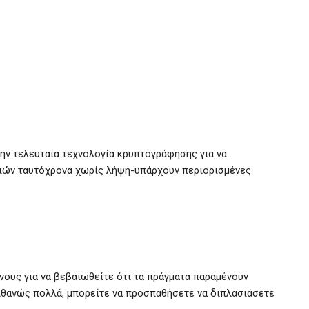
ην τελευταία τεχνολογία κρυπτογράφησης για να
ιδιών ταυτόχρονα χωρίς λήψη-υπάρχουν περιορισμένες
όνους για να βεβαιωθείτε ότι τα πράγματα παραμένουν
πιθανώς πολλά, μπορείτε να προσπαθήσετε να διπλασιάσετε