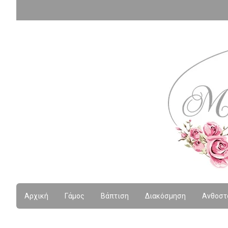
Αρχική
Γάμος
Βάπτιση
Διακόσμηση
Ανθοστ