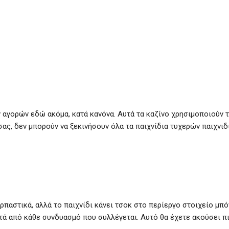
 αγορών εδώ ακόμα, κατά κανόνα. Αυτά τα καζίνο χρησιμοποιούν τ
ας, δεν μπορούν να ξεκινήσουν όλα τα παιχνίδια τυχερών παιχν
ρπαστικά, αλλά το παιχνίδι κάνει τσοκ στο περίεργο στοιχείο μπ
ετά από κάθε συνδυασμό που συλλέγεται. Αυτό θα έχετε ακούσει 