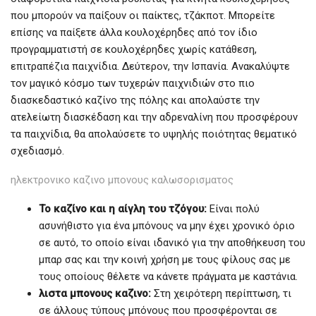
που μπορούν να παίξουν οι παίκτες, τζάκποτ. Μπορείτε
επίσης να παίξετε άλλα κουλοχέρηδες από τον ίδιο
προγραμματιστή σε κουλοχέρηδες χωρίς κατάθεση,
επιτραπέζια παιχνίδια. Δεύτερον, την Ισπανία. Ανακαλύψτε
τον μαγικό κόσμο των τυχερών παιχνιδιών στο πιο
διασκεδαστικό καζίνο της πόλης και απολαύστε την
ατελείωτη διασκέδαση και την αδρεναλίνη που προσφέρουν
τα παιχνίδια, θα απολαύσετε το υψηλής ποιότητας θεματικό
σχεδιασμό.
ηλεκτρονικο καζινο μπονους καλωσορισματος
Το καζίνο και η αίγλη του τζόγου:
Είναι πολύ
ασυνήθιστο για ένα μπόνους να μην έχει χρονικό όριο
σε αυτό, το οποίο είναι ιδανικό για την αποθήκευση του
μπαρ σας και την κοινή χρήση με τους φίλους σας με
τους οποίους θέλετε να κάνετε πράγματα με καστάνια.
λιστα μπονους καζινο:
Στη χειρότερη περίπτωση, τι
σε άλλους τύπους μπόνους που προσφέρονται σε