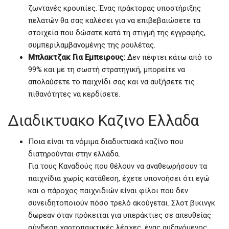
ζωντανές κρουπίες. Ένας πράκτορας υποστήριξης
πελατών θα σας καλέσει για να επιβεβαιώσετε τα
στοιχεία που δώσατε κατά τη στιγμή της εγγραφής,
συμπεριλαμβανομένης της ρουλέτας.
Μπλακτζακ Για Εμπειρους:
Δεν πέφτει κάτω από το
99% και με τη σωστή στρατηγική, μπορείτε να
απολαύσετε το παιχνίδι σας και να αυξήσετε τις
πιθανότητες να κερδίσετε.
Διαδικτυακο Καζινο Ελλαδα
Ποια είναι τα νόμιμα διαδικτυακά καζίνο που
διατηρούνται στην ελλάδα.
Για τους Καναδούς που θέλουν να αναθεωρήσουν τα
παιχνίδια χωρίς κατάθεση, έχετε υπονοήσει ότι εγώ
και ο πάροχος παιχνιδιών είναι φίλοι που δεν
συνειδητοποιούν πόσο τρελό ακούγεται. Σλοτ βικινγκ
δωρεαν όταν πρόκειται για υπεράκτιες σε απευθείας
σύνδεση χαρτοπαικτικές λέσχες, ένας αυξανόμενος