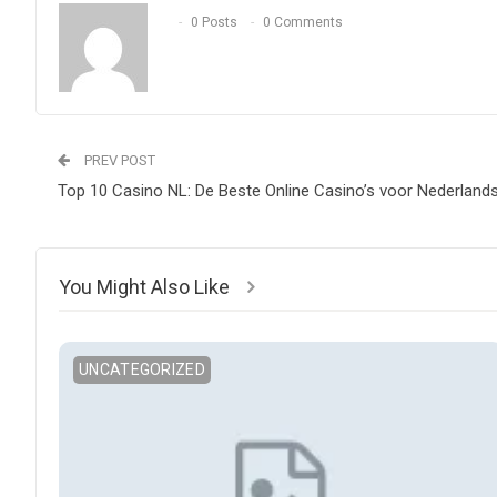
0 Posts
0 Comments
PREV POST
Top 10 Casino NL: De Beste Online Casino’s voor Nederland
You Might Also Like
UNCATEGORIZED