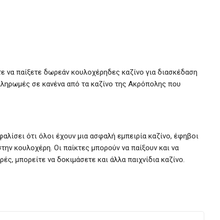
τε να παίξετε δωρεάν κουλοχέρηδες καζίνο για διασκέδαση
 πληρωμές σε κανένα από τα καζίνο της Ακρόπολης που
φαλίσει ότι όλοι έχουν μια ασφαλή εμπειρία καζίνο, έφηβοι
την κουλοχέρη. Οι παίκτες μπορούν να παίξουν και να
ς, μπορείτε να δοκιμάσετε και άλλα παιχνίδια καζίνο.