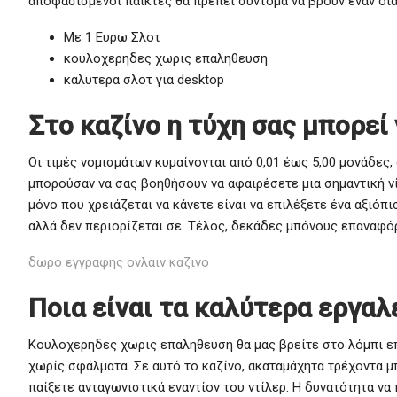
αποφασισμένοι παίκτες θα πρέπει σύντομα να βρουν έναν διακ
Με 1 Ευρω Σλοτ
κουλοχερηδες χωρις επαληθευση
καλυτερα σλοτ για desktop
Στο καζίνο η τύχη σας μπορεί
Οι τιμές νομισμάτων κυμαίνονται από 0,01 έως 5,00 μονάδες
μπορούσαν να σας βοηθήσουν να αφαιρέσετε μια σημαντική νί
μόνο που χρειάζεται να κάνετε είναι να επιλέξετε ένα αξιό
αλλά δεν περιορίζεται σε. Τέλος, δεκάδες μπόνους επαναφό
δωρο εγγραφης ονλαιν καζινο
Ποια είναι τα καλύτερα εργαλε
Κουλοχερηδες χωρις επαληθευση θα μας βρείτε στο λόμπι επι
χωρίς σφάλματα. Σε αυτό το καζίνο, ακαταμάχητα τρέχοντα μ
παίξετε ανταγωνιστικά εναντίον του ντίλερ. Η δυνατότητα να