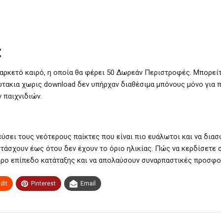
t
 αρκετό καιρό, η οποία θα φέρει 50 Δωρεάν Περιστροφές. Μπορεί
ουτακια χωρις download δεν υπήρχαν διαθέσιμα μπόνους μόνο για
 παιχνιδιών.
ύσει τους νεότερους παίκτες που είναι πιο ευάλωτοι και να διασ
τάσχουν έως ότου δεν έχουν το όριο ηλικίας. Πώς να κερδίσετε σ
ρο επίπεδο κατάταξης και να απολαύσουν συναρπαστικές προσφορέ
dIt
Pinterest
Email