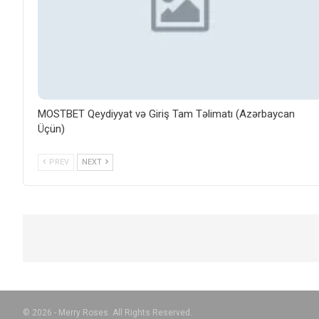
MOSTBET Qeydiyyat və Giriş Tam Təlimatı (Azərbaycan
Üçün)
PREV
NEXT
© 2026 - Merry Roses. All Rights Reserved.