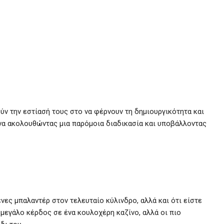
ύν την εστίασή τους στο να φέρνουν τη δημιουργικότητα και
ωνα ακολουθώντας μια παρόμοια διαδικασία και υποβάλλοντας
ες μπαλαντέρ στον τελευταίο κύλινδρο, αλλά και ότι είστε
ο μεγάλο κέρδος σε ένα κουλοχέρη καζίνο, αλλά οι πιο