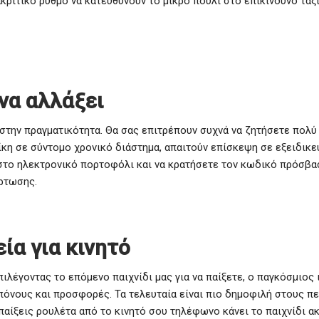
ριτικό ρυθμό να κατευθύνουν το μικρό πουλί στο επικίνδυνο ταξί
 να αλλάξει
, στην πραγματικότητα. Θα σας επιτρέπουν συχνά να ζητήσετε πολ
κη σε σύντομο χρονικό διάστημα, απαιτούν επίσκεψη σε εξειδικευ
πιστο ηλεκτρονικό πορτοφόλι και να κρατήσετε τον κωδικό πρόσβ
ρτωσης.
ία για κινητό
λέγοντας το επόμενο παιχνίδι μας για να παίξετε, ο παγκόσμιος 
πόνους και προσφορές. Τα τελευταία είναι πιο δημοφιλή στους π
 παίξεις ρουλέτα από το κινητό σου τηλέφωνο κάνει το παιχνίδι α