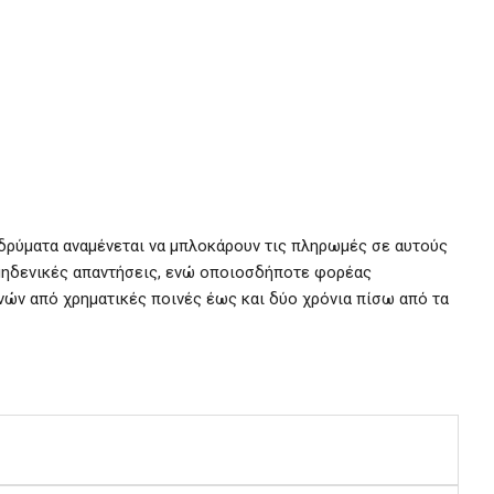
δρύματα αναμένεται να μπλοκάρουν τις πληρωμές σε αυτούς
 μηδενικές απαντήσεις, ενώ οποιοσδήποτε φορέας
ινών από χρηματικές ποινές έως και δύο χρόνια πίσω από τα