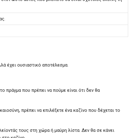
ας.
λλά έχει ουσιαστικό αποτέλεσμα.
ο πράγμα που πρέπει να πούμε είναι ότι δεν θα
καιοσύνη, πρέπει να επιλέξετε ένα καζίνο που δέχεται το
είοντάς τους στη χώρα ή μαύρη λίστα. Δεν θα σε κάνει
 στο καζίνο.