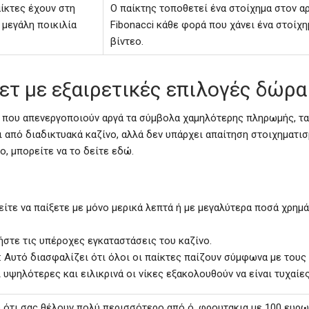
ίκτες έχουν στη
Ο παίκτης τοποθετεί ένα στοίχημα στον α
 μεγάλη ποικιλία
Fibonacci κάθε φορά που χάνει ένα στοίχ
βίντεο.
νετ με εξαιρετικές επιλογές δώρ
που απενεργοποιούν αργά τα σύμβολα χαμηλότερης πληρωμής, τα 
 από διαδικτυακά καζίνο, αλλά δεν υπάρχει απαίτηση στοιχηματι
, μπορείτε να το δείτε εδώ.
είτε να παίξετε με μόνο μερικά λεπτά ή με μεγαλύτερα ποσά χρημά
νήστε τις υπέροχες εγκαταστάσεις του καζίνο.
: Αυτό διασφαλίζει ότι όλοι οι παίκτες παίζουν σύμφωνα με του
υψηλότερες και ειλικρινά οι νίκες εξακολουθούν να είναι τυχαίες
 ότι σας θέλουν πολύ περισσότερο από ό, φρουτακια με 100 ευρω 