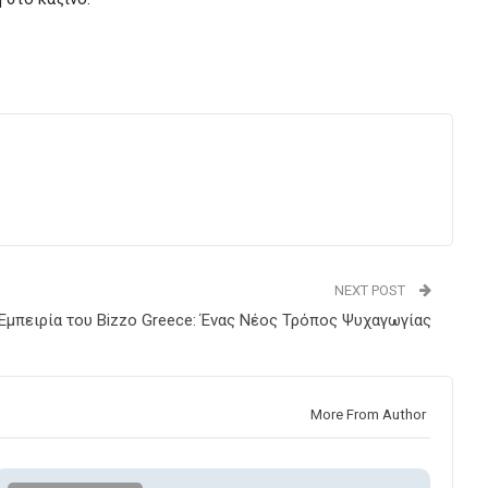
NEXT POST
Εμπειρία του Bizzo Greece: Ένας Νέος Τρόπος Ψυχαγωγίας
More From Author