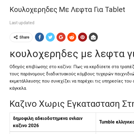
Κουλοχερηδες Με Λεφτα Για Tablet
Last updated
Share
κουλοχερηδες με λεφτα γι
Οδηγός επιβίωσης στο καζίνο: Πως να κερδίσετε στα τραπέζ
τους παράνομους διαδικτυακούς κόμβους τυχερών παιχνιδιών
εκμετάλλευσης που συνεχίζει να παρέχει τις υπηρεσίες του 
κάγκελα.
Καζινο Χωρις Εγκατασταση Στ
δημοφιλη αδειοδοτημενα ονλαιν
Tumble ελληνικ
καζινο 2026