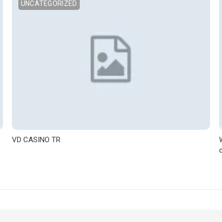
UNCATEGORIZED
VD CASINO TR