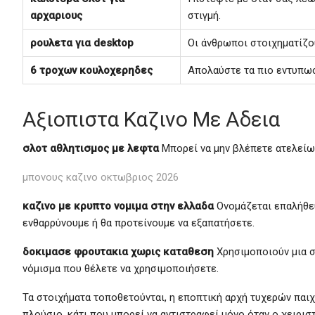
αρχαριους
στιγμή.
ρουλετα για desktop
Οι άνθρωποι στοιχηματίζο
6 τροχων κουλοχερηδες
Απολαύστε τα πιο εντυπωσ
Αξιοπιστα Καζινο Με Αδεια
σλοτ αθλητισμος με λεφτα
Μπορεί να μην βλέπετε ατελείωτ
μπονους καζινο οκτωβριος 2026
καζινο με κρυπτο νομιμα στην ελλαδα
Ονομάζεται επαλήθευ
ενθαρρύνουμε ή θα προτείνουμε να εξαπατήσετε.
δοκιμασε φρουτακια χωρις καταθεση
Χρησιμοποιούν μια σ
νόμισμα που θέλετε να χρησιμοποιήσετε.
Τα στοιχήματα τοποθετούνται, η εποπτική αρχή τυχερών παιχ
πλούσιο, κάτι που μπορεί να αντιστραφεί μόνο όταν ο χειρισ