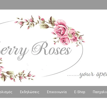
ολισμός
Εκδηλώσεις
Επικοινωνία
E-Shop
Πασχαλι