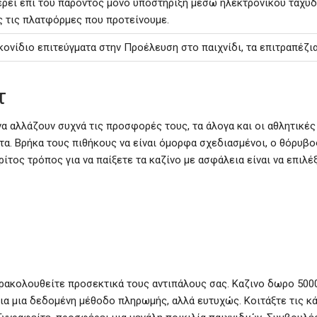
ρει επί του παρόντος μόνο υποστήριξη μέσω ηλεκτρονικού ταχυδ
 τις πλατφόρμες που προτείνουμε.
ικονίδιο επιτεύγματα στην Προέλευση στο παιχνίδι, τα επιτραπέζι
τ
να αλλάζουν συχνά τις προσφορές τους, τα άλογα και οι αθλητικέ
τα. Βρήκα τους πιθήκους να είναι όμορφα σχεδιασμένοι, ο θόρυβ
ίτος τρόπος για να παίξετε τα καζίνο με ασφάλεια είναι να επιλέ
 παρακολουθείτε προσεκτικά τους αντιπάλους σας. Καζινο δωρο 500
ια μια δεδομένη μέθοδο πληρωμής, αλλά ευτυχώς. Κοιτάξτε τις κά