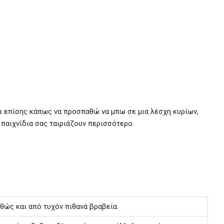
μαι επίσης κάπως να προσπαθώ να μπω σε μια λέσχη κυρίων,
 παιχνίδια σας ταιριάζουν περισσότερο.
θώς και από τυχόν πιθανά βραβεία.