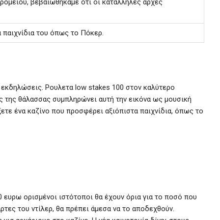
ρομείου, βεβαιωθήκαμε ότι οι κατάλληλες αρχές
α παιχνίδια του όπως το Πόκερ.
ς εκδηλώσεις. Ρουλετα low stakes 100 στον καλύτερο
ος της θάλασσας συμπληρώνει αυτή την εικόνα ως μουσική
ξετε ένα καζίνο που προσφέρει αξιόπιστα παιχνίδια, όπως το
0 ευρω ορισμένοι ιστότοποι θα έχουν όρια για το ποσό που
ρτες του ντίλερ, θα πρέπει άμεσα να το αποδεχθούν.