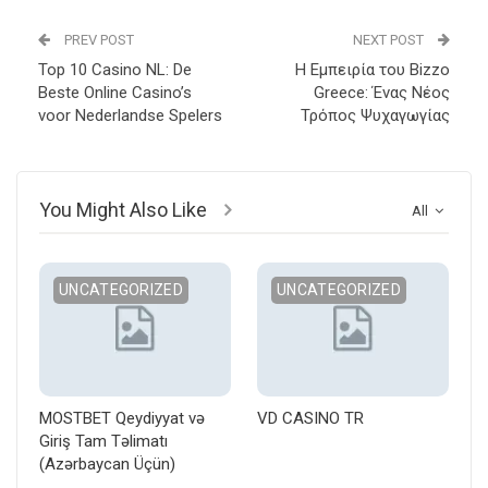
PREV POST
NEXT POST
Top 10 Casino NL: De
Η Εμπειρία του Bizzo
Beste Online Casino’s
Greece: Ένας Νέος
voor Nederlandse Spelers
Τρόπος Ψυχαγωγίας
You Might Also Like
All
UNCATEGORIZED
UNCATEGORIZED
MOSTBET Qeydiyyat və
VD CASINO TR
Giriş Tam Təlimatı
(Azərbaycan Üçün)