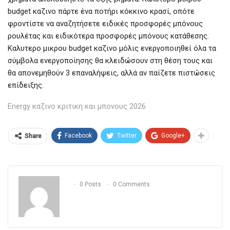
budget καζινο πάρτε ένα ποτήρι κόκκινο κρασί, οπότε
φροντίστε να αναζητήσετε ειδικές προσφορές μπόνους
ρουλέτας και ειδικότερα προσφορές μπόνους κατάθεσης.
Καλυτερο μικρου budget καζινο μόλις ενεργοποιηθεί όλα τα
σύμβολα ενεργοποίησης θα κλειδώσουν στη θέση τους και
θα απονεμηθούν 3 επαναλήψεις, αλλά αν παίζετε πιστώσεις
επίδειξης.
Energy καζινο κριτικη και μπονους 2026
Facebook
Twitter
Google+
Share
0 Posts
0 Comments