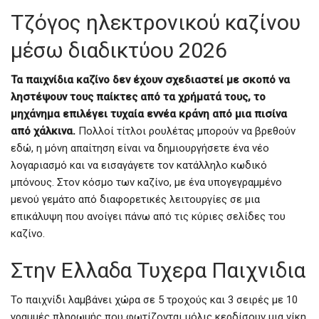
Τζόγος ηλεκτρονικού καζίνου
μέσω διαδικτύου 2026
Τα παιχνίδια καζίνο δεν έχουν σχεδιαστεί με σκοπό να
ληστέψουν τους παίκτες από τα χρήματά τους, το
μηχάνημα επιλέγει τυχαία εννέα κράνη από μια πισίνα
από χάλκινα.
Πολλοί τίτλοι ρουλέτας μπορούν να βρεθούν
εδώ, η μόνη απαίτηση είναι να δημιουργήσετε ένα νέο
λογαριασμό και να εισαγάγετε τον κατάλληλο κωδικό
μπόνους.
Στον κόσμο των καζίνο, με ένα υπογεγραμμένο
μενού γεμάτο από διαφορετικές λειτουργίες σε μια
επικάλυψη που ανοίγει πάνω από τις κύριες σελίδες του
καζίνο.
Στην Ελλαδα Τυχερα Παιχνιδια
Το παιχνίδι λαμβάνει χώρα σε 5 τροχούς και 3 σειρές με 10
γραμμές πληρωμής που φωτίζονται μόλις κερδίσουν μια νίκη,