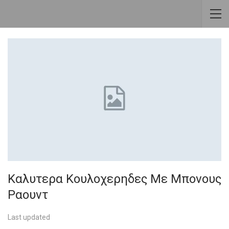
Καλυτερα Κουλοχερηδες Με Μπονους
Ραουντ
Last updated