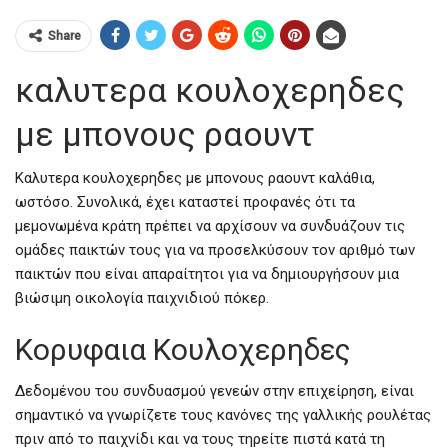
Share
καλυτερα κουλοχερηδες
με μπονους ραουντ
Καλυτερα κουλοχερηδες με μπονους ραουντ καλάθια,
ωστόσο. Συνολικά, έχει καταστεί προφανές ότι τα
μεμονωμένα κράτη πρέπει να αρχίσουν να συνδυάζουν τις
ομάδες παικτών τους για να προσελκύσουν τον αριθμό των
παικτών που είναι απαραίτητοι για να δημιουργήσουν μια
βιώσιμη οικολογία παιχνιδιού πόκερ.
Κορυφαια Κουλοχερηδες
Δεδομένου του συνδυασμού γενεών στην επιχείρηση, είναι
σημαντικό να γνωρίζετε τους κανόνες της γαλλικής ρουλέτας
πριν από το παιχνίδι και να τους τηρείτε πιστά κατά τη