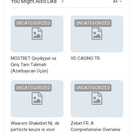
You Might Also Like
All
UNCATEGORIZED
UNCATEGORIZED
MOSTBET Qeydiyyat və
VD CASINO TR
Giriş Tam Təlimatı
(Azərbaycan Üçün)
UNCATEGORIZED
UNCATEGORIZED
Waarom Shakebet NL de
Zebet FR: A
perfecte keuze is voor
Comprehensive Overview