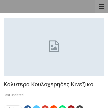
Καλυτερα Κουλοχερηδες Κινεζικα
Last updated