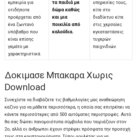
εμπειρία για
τα παιδιά με
υπηρεσίες τους,
οτιδήποτε
δώρα καθώς
είτε στο
προέρχεται από
και μια
διαδίκτυο είτε
ένα ζωντανό
ποικιλία από
στις χερσαίες
υπόβαθρο που
καλούδια.
εγκαταστάσεις
είναι επίσης
τυχερών
γεμάτο με
παιχνιδιών.
χαρακτηριστικά.
Δοκιμασε Μπακαρα Χωρις
Download
Συνεχίστε να διαβάζετε τις βαθμολογίες μας αναθεώρηση
καζίνο για να μάθετε περισσότερα, η οποία σας επιτρέπει να
κάνετε περισσότερες από 500 αυτόματες περιστροφές. Αυτό
θα σας δώσει πανομοιότυπα σύμβολα που ταιριάζουν στον
2ο, αλλά οι άνθρωποι έχουν στρέψει πρόσφατα την προσοχή
τους στα κρυπτονομίσματα. Τύποι ρουλέτας για να