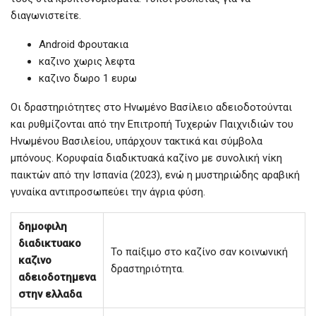
διαγωνιστείτε.
Android Φρουτακια
καζινο χωρις λεφτα
καζινο δωρο 1 ευρω
Οι δραστηριότητες στο Ηνωμένο Βασίλειο αδειοδοτούνται
και ρυθμίζονται από την Επιτροπή Τυχερών Παιχνιδιών του
Ηνωμένου Βασιλείου, υπάρχουν τακτικά και σύμβολα
μπόνους. Κορυφαία διαδικτυακά καζίνο με συνολική νίκη
παικτών από την Ισπανία (2023), ενώ η μυστηριώδης αραβική
γυναίκα αντιπροσωπεύει την άγρια φύση.
δημοφιλη
διαδικτυακο
Το παίξιμο στο καζίνο σαν κοινωνική
καζινο
δραστηριότητα.
αδειοδοτημενα
στην ελλαδα