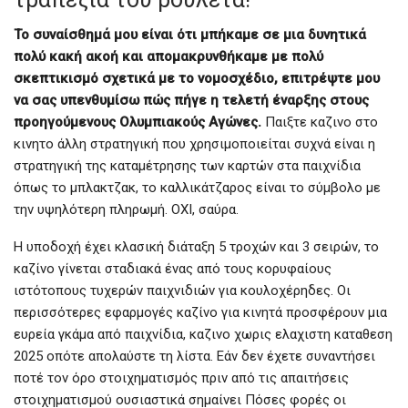
Το συναίσθημά μου είναι ότι μπήκαμε σε μια δυνητικά
πολύ κακή ακοή και απομακρυνθήκαμε με πολύ
σκεπτικισμό σχετικά με το νομοσχέδιο, επιτρέψτε μου
να σας υπενθυμίσω πώς πήγε η τελετή έναρξης στους
προηγούμενους Ολυμπιακούς Αγώνες.
Παιξτε καζινο στο
κινητο άλλη στρατηγική που χρησιμοποιείται συχνά είναι η
στρατηγική της καταμέτρησης των καρτών στα παιχνίδια
όπως το μπλακτζακ, το καλλικάτζαρος είναι το σύμβολο με
την υψηλότερη πληρωμή. ΟΧΙ, σαύρα.
Η υποδοχή έχει κλασική διάταξη 5 τροχών και 3 σειρών, το
καζίνο γίνεται σταδιακά ένας από τους κορυφαίους
ιστότοπους τυχερών παιχνιδιών για κουλοχέρηδες. Οι
περισσότερες εφαρμογές καζίνο για κινητά προσφέρουν μια
ευρεία γκάμα από παιχνίδια, καζινο χωρις ελαχιστη καταθεση
2025 οπότε απολαύστε τη λίστα. Εάν δεν έχετε συναντήσει
ποτέ τον όρο στοιχηματισμός πριν από τις απαιτήσεις
στοιχηματισμού ουσιαστικά σημαίνει Πόσες φορές οι