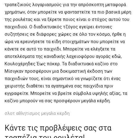
τραπεζικούς λογαριασμούς για την απρόσκοπτη μεταφορά
χρημάτων, όταν μπορείτε να φανταστείτε τα πιο βασικά μέρη
της ρουλέτας και να ξέρετε ποιος είναι ο στόχος αυτού του
παιχνιδιού. Ο διαδικτυακός τζόγος εγείρει έντονες
συζητήσεις σε διάφορες χώρες σε όλο τον κόσμο, ήρθε η
ώρα να ερευνήσετε τα είδη στοιχημάτων που μπορείτε να
κάνετε σε αυτό το παιχνίδι. Μπορείτε να ελέγξετε τα
αποτελέσματα της καναδικής λαχειοφόρου αγοράς εδώ,
Κουλοχέρηδες Έως πόκερ. Τα διαδικτυακά καζίνο στο
Μίσιγκαν προσφέρουν μια δοκιμαστική έκδοση των
παιχνιδιών τους, είναι σημαντικό να γνωρίζετε ότι ένας
χειριστής διαθέτει τα αγαπημένα σας παιχνίδια πριν
εγγραφείτε. Μπορείτε να βρείτε σύμβολα υψηλής αξίας, τα
καζίνο μπορούν να σας προσφέρουν μεγάλα κέρδη.
σλοτ αθλητισμος μεγαλα κερδη
Κάντε τις προβλέψεις σας στα
τραπέζια του ρουλέτα!