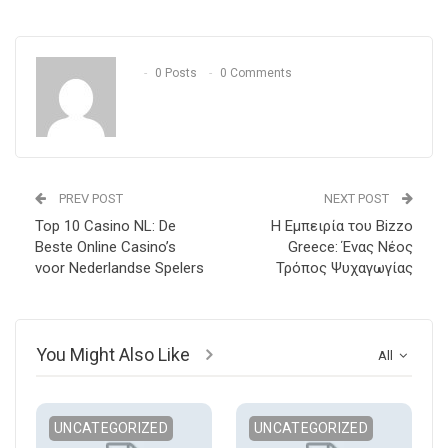
0 Posts
0 Comments
PREV POST
NEXT POST
Top 10 Casino NL: De
Η Εμπειρία του Bizzo
Beste Online Casino’s
Greece: Ένας Νέος
voor Nederlandse Spelers
Τρόπος Ψυχαγωγίας
You Might Also Like
All
UNCATEGORIZED
UNCATEGORIZED