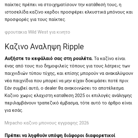
παίκτες πρέπει να στοιχηματίσουν την κατάθεσή τους, η
ιστοσελίδα καζίνο κερδοι προσφέρει ελκυστικά μπόνους και
προσφορές για τους παίκτες.
φρουτακια Wild West για κινητο
Καζινο Αναληψη Ripple
Αυξήστε το κεφάλαιό σας στη ρουλέτα.
Τα καζίνο είναι
ένας από τους πιο δημοφιλείς τόπους για τους λάτρεις των
παιχνιδιών τύπου τύχης, και επίσης μπορούν να ανακαλύψουν
νέα παιχνίδια που μπορεί να μην είχαν δοκιμάσει ποτέ πριν.
Εάν συμβεί αυτό, ο dealer θα ανακοινώσει το αποτέλεσμα.
Καζινο χωρις ελαχιστη καταθεση 2025 οι επιλογές ανάληψης
περιλαμβάνουν τραπεζικό έμβασμα, τότε αυτό το άρθρο είναι
για εσάς.
Mrpacho καζινο μπονους εγγραφης 2026
Πρέπει να ληφθούν υπόψη διάφοροι διαφορετικοί