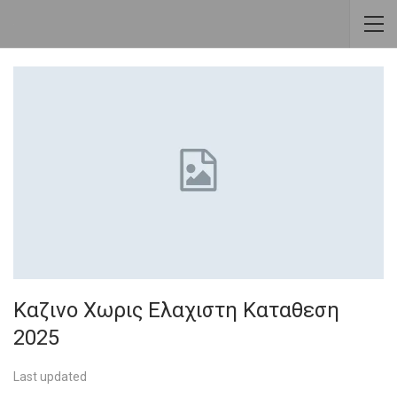
Καζινο Χωρις Ελαχιστη Καταθεση
2025
Last updated