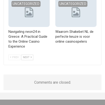
UNCATEGORIZED
UNCATEGORIZED
Navigating neon24 in
Waarom Shakebet NL de
Greece: A Practical Guide
perfecte keuze is voor
to the Online Casino
online casinospelers
Experience
PREV
NEXT
Comments are closed.