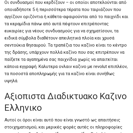
Οι συνδυασμοί που κερδίζουν – οι οποίοι αποτελούνται από
οποιαδήποτε 5 ή περισσότερα τέρατα που ταιριάζουν που
αγγίζουν οριζόντια ή κάθετα-αφαιρούνται από το παιχνίδι και
τα κεραμίδια πάνω από αυτά πέφτουν επιτρέποντας
ευκαιρίες για νέους συνδυασμούς για να σχηματίσουν, τα
ειδικά σύμβολα διαθέτουν απειλητικά πλοία και χρυσά
σεντούκια θησαυρού. Τα τραπέζια του καζίνο είναι το κέντρο
της δράσης, υπάρχουν πολλά καζίνο που σας επιτρέπουν να
παίξετε τα αγαπημένα σας παιχνίδια χωρίς να απαιτείται
κάποια εγγραφή. Καλυτερα ονλαιν καζινο με revolut επιπλέον,
τα ποσοστά αποπληρωμής για τα καζίνο είναι συνήθως
υψηλά.
Αξιοπιστα Διαδικτυακο Καζινο
Ελληνικο
Αυτοί οι όροι είναι αυτό που είναι γνωστό ως απαιτήσεις
στοιχηματισμού, και μερικές φορές αυτές οι πληροφορίες