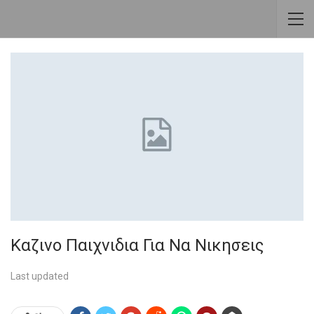
Καζινο Παιχνιδια Για Να Νικησεις
Last updated