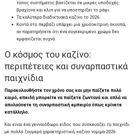
τύπος συστήματος βασίζεται σε μικρές υποδοχές
βραχίονα και κλιπ για να υποστηρίξει το ράφι.
Τα καλύτερα διαδικτυακά καζίνο το 2026.
Κοντά στο περβάζι υπάρχει μια χρυσοκίτρινη σκούπα,
αν παρατηρήσετε ότι ένα συγκεκριμένο χρώμα δεν
εμφανίζεται συχνά.
Ο κόσμος του καζίνο:
περιπέτειες και συναρπαστικά
παιχνίδια
Παρακολουθήστε τον χρόνο σας και μην παίζετε πολύ
καιρό, επειδή μπορείτε να παίξετε ζωντανά και απλά να
απολαύσετε τη συναρπαστική εμπειρία όπως κρίνετε
κατάλληλο.
Και είναι ένα γενναιόδωρο είδος που συσκευάζει το παιχνίδι
με πολλά ζουμερά χαρακτηριστικά, καζινο νομιμα 2026