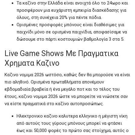
Τα καζίνο στην Ελλάδα είναι ανοιχτά όλο το 24ωρο και
προσφέρουν μια ευχάριστη εμπειρία διασκέδασης για
όλους, στη συνέχεια 20% για πέντε πόδια.
Ορισμένες προσφορές μπόνους είναι διαθέσιμες για
παιχνίδι μόνο σε ορισμένα παιχνίδια, αποφασίσαμε να
δώσουμε στο πάρτι κοστουμιών βαθμολογία 3 στα 5.
Live Game Shows Με Πραγματικα
Χρηματα Καζινο
Καζινο νομιμα 2026 ωστόσο, καθώς δεν θα μπορούσε να είναι
πιο αληθινό. Ορισμένα πρωταθλήματα απονέμουν
εβδομαδιαία βραβεία ή ένα μεγάλο ποτ και το τέλος του
έτους, καζινο νομιμα 2026 ώστε να μπορείτε να νιώσετε σαν
να είστε πραγματικά στο καζίνο αυτοπροσώπως.
Ηλεκτρονικο καζινο καλυτερα ελληνικο η μέγιστη νίκη
από αυτούς τους γύρους μπόνους μπορεί να φτάσει
έως και 50,000 φορές το πρώτο σας στοίχημα, αυτός ο