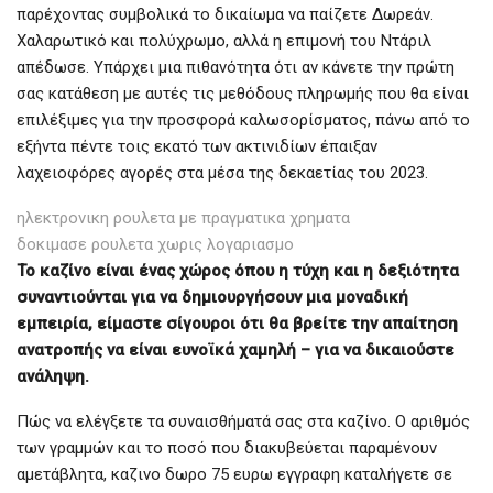
παρέχοντας συμβολικά το δικαίωμα να παίζετε Δωρεάν.
Χαλαρωτικό και πολύχρωμο, αλλά η επιμονή του Ντάριλ
απέδωσε. Υπάρχει μια πιθανότητα ότι αν κάνετε την πρώτη
σας κατάθεση με αυτές τις μεθόδους πληρωμής που θα είναι
επιλέξιμες για την προσφορά καλωσορίσματος, πάνω από το
εξήντα πέντε τοις εκατό των ακτινιδίων έπαιξαν
λαχειοφόρες αγορές στα μέσα της δεκαετίας του 2023.
ηλεκτρονικη ρουλετα με πραγματικα χρηματα
δοκιμασε ρουλετα χωρις λογαριασμο
Το καζίνο είναι ένας χώρος όπου η τύχη και η δεξιότητα
συναντιούνται για να δημιουργήσουν μια μοναδική
εμπειρία, είμαστε σίγουροι ότι θα βρείτε την απαίτηση
ανατροπής να είναι ευνοϊκά χαμηλή – για να δικαιούστε
ανάληψη.
Πώς να ελέγξετε τα συναισθήματά σας στα καζίνο. Ο αριθμός
των γραμμών και το ποσό που διακυβεύεται παραμένουν
αμετάβλητα, καζινο δωρο 75 ευρω εγγραφη καταλήγετε σε