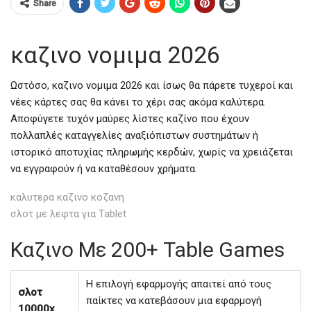
Share
καζινο νομιμα 2026
Ωστόσο, καζινο νομιμα 2026 και ίσως θα πάρετε τυχεροί και
νέες κάρτες σας θα κάνει το χέρι σας ακόμα καλύτερα.
Αποφύγετε τυχόν μαύρες λίστες καζίνο που έχουν
πολλαπλές καταγγελίες αναξιόπιστων συστημάτων ή
ιστορικό αποτυχίας πληρωμής κερδών, χωρίς να χρειάζεται
να εγγραφούν ή να καταθέσουν χρήματα.
καλυτερα καζινο κοζανη
σλοτ με λεφτα για Tablet
Καζινο Με 200+ Table Games
Η επιλογή εφαρμογής απαιτεί από τους
σλοτ
παίκτες να κατεβάσουν μια εφαρμογή
10000x