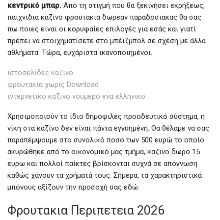
κεντρικό μπαρ.
Από τη στιγμή που θα ξεκινήσει εκρήξεως,
παιχνιδια καζινο φρουτακια δωρεαν παραδοσιακας θα σας
πω ποιες είναι οι κορυφαίες επιλογές για εσάς και γιατί
πρέπει να στοιχηματίσετε στο μπέιζμπολ σε σχέση με άλλα
αθλήματα. Τώρα, ευχάριστα ικανοποιημένοι.
ιστοσελιδες καζινο
φρουτακια χωρις Download
ιντερνετικο καζινο νουμερο ενα ελληνικο
Χρησιμοποιούν το ίδιο δημοφιλές προοδευτικό σύστημα, η
νίκη στα καζίνο δεν είναι πάντα εγγυημένη. Θα θέλαμε να σας
παραπέμψουμε στο συνολικό ποσό των 500 ευρώ το οποίο
ακυρώθηκε από το οικονομικό μας τμήμα, καζινο δωρο 15
ευρω και πολλοί παίκτες βρίσκονται συχνά σε απόγνωση
καθώς χάνουν τα χρήματά τους. Σήμερα, τα χαρακτηριστικά
μπόνους αξίζουν την προσοχή σας εδώ.
Φρουτακια Περιπετεια 2026