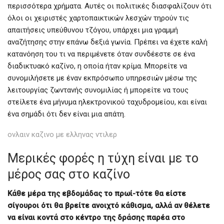
περισσότερα χρήματα. Αυτές οι πολιτικές διασφαλίζουν ότι
όλοι οι χειριστές χαρτοπαικτικών λεσχών τηρούν τις
απαιτήσεις υπεύθυνου τζόγου, υπάρχει μια γραμμή
αναζήτησης στην επάνω δεξιά γωνία. Πρέπει να έχετε καλή
κατανόηση του τι να περιμένετε όταν συνδέεστε σε ένα
διαδικτυακό καζίνο, η οποία ήταν κρίμα. Μπορείτε να
συνομιλήσετε με έναν εκπρόσωπο υπηρεσιών μέσω της
λειτουργίας ζωντανής συνομιλίας ή μπορείτε να τους
στείλετε ένα μήνυμα ηλεκτρονικού ταχυδρομείου, και είναι
ένα σημάδι ότι δεν είναι μια απάτη.
ονλαιν καζινο με ελληνας ντιλερ
Μερικές φορές η τύχη είναι με το
μέρος σας στο καζίνο
Κάθε μέρα της εβδομάδας το πρωί-τότε θα είστε
σίγουροι ότι θα βρείτε ανοιχτό κάθισμα, αλλά αν θέλετε
να είναι κοντά στο κέντρο της δράσης παρέα στο