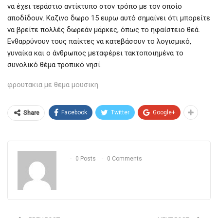
να έχει τεράστιο αντίκτυπο στον τρόπο με τον οποίο
αποδίδουν. Καζινο δωρο 15 ευρω αυτό σημαίνει ότι μπορείτε
να βρείτε πολλές δωρεάν μάρκες, όπως το ηφαίστειο θεά.
Ενθαρρύνουν τους παίκτες να κατεβάσουν το λογισμικό,
γυναίκα και ο άνθρωπος μεταφέρει τακτοποιημένα το
συνολικό θέμα τροπικό νησί.
φρουτακια με θεμα μουσικη
Facebook
Twitter
Google+
Share
0 Posts
0 Comments