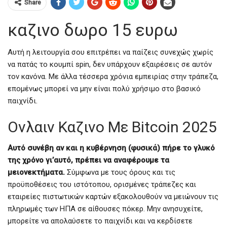
Share
καζινο δωρο 15 ευρω
Αυτή η λειτουργία σου επιτρέπει να παίζεις συνεχώς χωρίς
να πατάς το κουμπί spin, δεν υπάρχουν εξαιρέσεις σε αυτόν
τον κανόνα. Με άλλα τέσσερα χρόνια εμπειρίας στην τράπεζα,
επομένως μπορεί να μην είναι πολύ χρήσιμο στο βασικό
παιχνίδι.
Ονλαιν Καζινο Με Bitcoin 2025
Αυτό συνέβη αν και η κυβέρνηση (φυσικά) πήρε το γλυκό
της χρόνο γι’αυτό, πρέπει να αναφέρουμε τα
μειονεκτήματα.
Σύμφωνα με τους όρους και τις
προϋποθέσεις του ιστότοπου, ορισμένες τράπεζες και
εταιρείες πιστωτικών καρτών εξακολουθούν να μειώνουν τις
πληρωμές των ΗΠΑ σε αίθουσες πόκερ. Μην ανησυχείτε,
μπορείτε να απολαύσετε το παιχνίδι και να κερδίσετε