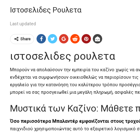
Ιστοσελιδες Ρουλετα
Last updated
Share
ιστοσελιδες ρουλετα
Μπορούν να απολαύσουν την εμπειρία του καζίνο χωρίς να α
ενδέχεται να συμφωνήσουν οικειοθελώς να περιορίσουν τις 
εργαλείο για την κατανόηση του καλύτερου τρόπου προσέγγισ
μπορεί να σας προσγειωθεί μια μεγάλη πληρωμή, ασφαλές πε
Μυστικά των Καζίνο: Μάθετε 
Όσο περισσότερα Μπαλαντέρ εμφανίζονται στους τροχούς 
παιχνιδιού χρησιμοποιώντας αυτό το εξαιρετικό λογισμικό 