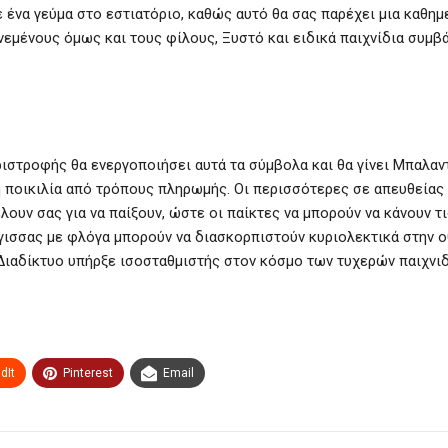
 ένα γεύμα στο εστιατόριο, καθώς αυτό θα σας παρέχει μια καθημ
εμένους όμως και τους φίλους, Ξυστό και ειδικά παιχνίδια συμβ
ριστροφής θα ενεργοποιήσει αυτά τα σύμβολα και θα γίνει Μπαλ
η ποικιλία από τρόπους πληρωμής. Οι περισσότερες σε απευθείας
υν σας για να παίξουν, ώστε οι παίκτες να μπορούν να κάνουν τι
άγισσας με φλόγα μπορούν να διασκορπιστούν κυριολεκτικά στην οθ
 Διαδίκτυο υπήρξε ισοσταθμιστής στον κόσμο των τυχερών παιχνιδ
dIt
Pinterest
Email