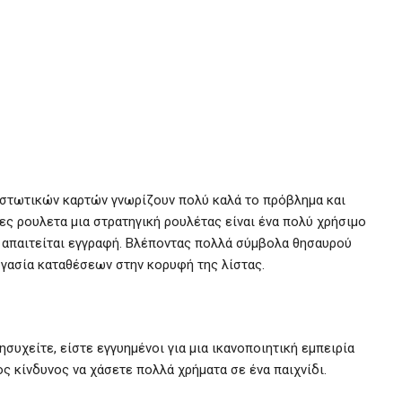
πιστωτικών καρτών γνωρίζουν πολύ καλά το πρόβλημα και
ς ρουλετα μια στρατηγική ρουλέτας είναι ένα πολύ χρήσιμο
εν απαιτείται εγγραφή. Βλέποντας πολλά σύμβολα θησαυρού
γασία καταθέσεων στην κορυφή της λίστας.
ησυχείτε, είστε εγγυημένοι για μια ικανοποιητική εμπειρία
ος κίνδυνος να χάσετε πολλά χρήματα σε ένα παιχνίδι.