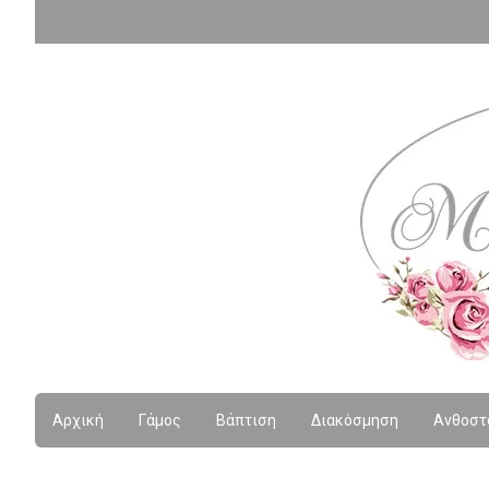
Αρχική
Γάμος
Βάπτιση
Διακόσμηση
Ανθοστ