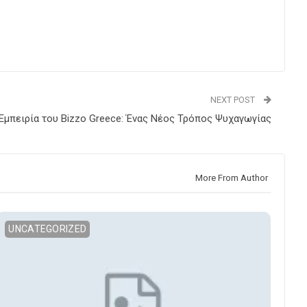
NEXT POST
Εμπειρία του Bizzo Greece: Ένας Νέος Τρόπος Ψυχαγωγίας
More From Author
UNCATEGORIZED