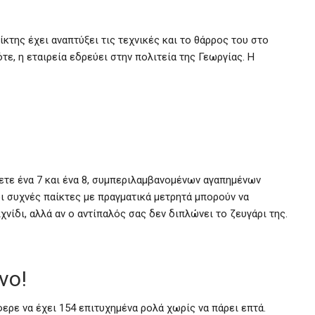
κτης έχει αναπτύξει τις τεχνικές και το θάρρος του στο
τε, η εταιρεία εδρεύει στην πολιτεία της Γεωργίας. Η
νετε ένα 7 και ένα 8, συμπεριλαμβανομένων αγαπημένων
οι συχνές παίκτες με πραγματικά μετρητά μπορούν να
ίδι, αλλά αν ο αντίπαλός σας δεν διπλώνει το ζευγάρι της.
νο!
ερε να έχει 154 επιτυχημένα ρολά χωρίς να πάρει επτά.