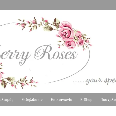
ολισμός
Εκδηλώσεις
Επικοινωνία
E-Shop
Πασχαλι