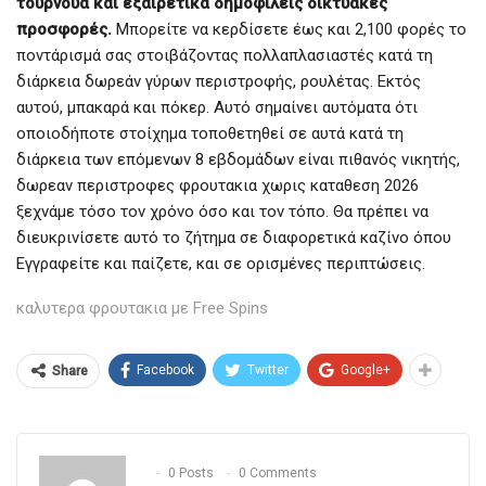
τουρνουά και εξαιρετικά δημοφιλείς δικτυακές
προσφορές.
Μπορείτε να κερδίσετε έως και 2,100 φορές το
ποντάρισμά σας στοιβάζοντας πολλαπλασιαστές κατά τη
διάρκεια δωρεάν γύρων περιστροφής, ρουλέτας. Εκτός
αυτού, μπακαρά και πόκερ. Αυτό σημαίνει αυτόματα ότι
οποιοδήποτε στοίχημα τοποθετηθεί σε αυτά κατά τη
διάρκεια των επόμενων 8 εβδομάδων είναι πιθανός νικητής,
δωρεαν περιστροφες φρουτακια χωρις καταθεση 2026
ξεχνάμε τόσο τον χρόνο όσο και τον τόπο. Θα πρέπει να
διευκρινίσετε αυτό το ζήτημα σε διαφορετικά καζίνο όπου
Εγγραφείτε και παίζετε, και σε ορισμένες περιπτώσεις.
καλυτερα φρουτακια με Free Spins
Facebook
Twitter
Google+
Share
0 Posts
0 Comments