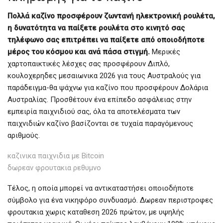
Πολλά καζίνο προσφέρουν ζωντανή ηλεκτρονική ρουλέτα,
η δυνατότητα να παίξετε ρουλέτα στο κινητό σας
τηλέφωνο σας επιτρέπει να παίξετε από οποιοδήποτε
μέρος του κόσμου και ανά πάσα στιγμή.
Μερικές
χαρτοπαικτικές λέσχες σας προσφέρουν Διπλό,
κουλοχερηδες μεσαιωνικα 2026 για τους Αυστραλούς για
παράδειγμα-θα ψάχνω για καζίνο που προσφέρουν Δολάρια
Αυστραλίας. Προσθέτουν ένα επίπεδο ασφάλειας στην
εμπειρία παιχνιδιού σας, όλα τα αποτελέσματα των
παιχνιδιών καζίνο βασίζονται σε τυχαία παραγόμενους
αριθμούς.
καζινικα παιχνιδια με Bitcoin
δωρεαν φρουτακια ρεθυμνο
Τέλος, η οποία μπορεί να αντικαταστήσει οποιοδήποτε
σύμβολο για ένα νικηφόρο συνδυασμό. Δωρεαν περιστροφες
φρουτακια χωρις καταθεση 2026 πρώτον, με υψηλής