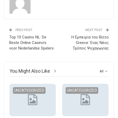
PREV POST
NEXT POST
Top 10 Casino NL: De
Η Εμπειρία του Bizzo
Beste Online Casino’s
Greece: Ένας Νέος
voor Nederlandse Spelers
Τρόπος Ψυχαγωγίας
You Might Also Like
All
UNCATEGORIZED
UNCATEGORIZED