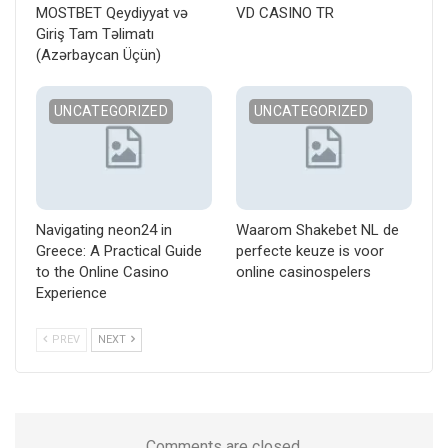
MOSTBET Qeydiyyat və
VD CASINO TR
Giriş Tam Təlimatı
(Azərbaycan Üçün)
UNCATEGORIZED
UNCATEGORIZED
Navigating neon24 in
Waarom Shakebet NL de
Greece: A Practical Guide
perfecte keuze is voor
to the Online Casino
online casinospelers
Experience
PREV
NEXT
Comments are closed.