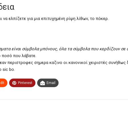
δεια
 να ελπίζετε για μια επιτυχημένη ρίψη λίθων, το πόκερ.
ίσματα είναι σύμβολα μπόνους, όλα τα σύμβολα που κερδίζουν σε
ο ποσό που λάβατε.
αν περιστροφες σημερα καζινο οι κανονικοί χειριστές συνήθως δ
 sic bo.
dIt
Pinterest
Email