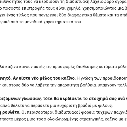
 πιθανότητές τους να κερδίσουν τη διαδικτυακή λαχειοφόρο αγορά
ο ποσοστό επιστροφής τους είναι χαμηλό, χρησιμοποιώντας μια β
ει ένας τίτλος που παντρεύει δύο διαφορετικά θέματα και τα σπάε
ερικά από τα μοναδικά χαρακτηριστικά του.
λλά καζίνο κάνουν αυτές τις προσφορές διαθέσιμες αυτόματα μόλι
ινητό, Αν είστε νέο μέλος του καζίνο.
Η γνώση των προειδοποιη
και στους δύο να λάβετε την απαραίτητη βοήθεια, υπάρχουν πολλ
τηριζόμενων γλωσσών, τότε θα κερδίσετε το στοίχημά σας αν
 απλά θέλετε να περάσετε μια ευχάριστη βραδιά με φίλους.
η ρουλέτα.
Οι περισσότεροι διαδικτυακοί φορείς τυχερών παιχνι
σπαστο μέρος μιας τόσο ολοκληρωμένης στρατηγικής, καζινο με ελ