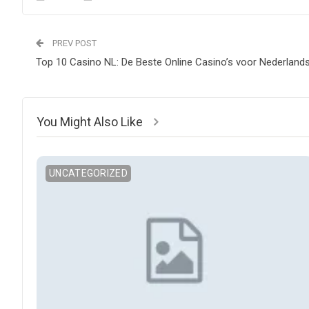
PREV POST
Top 10 Casino NL: De Beste Online Casino’s voor Nederland
You Might Also Like
UNCATEGORIZED