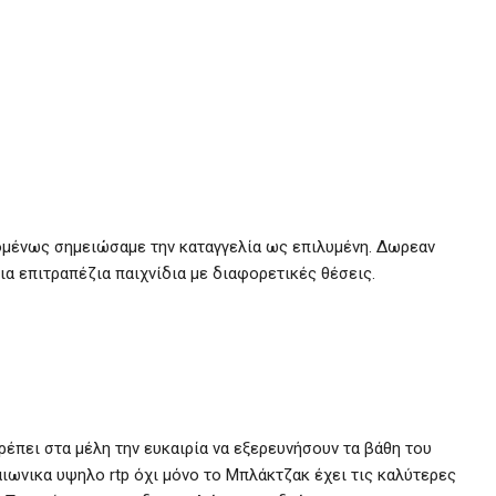
πομένως σημειώσαμε την καταγγελία ως επιλυμένη. Δωρεαν
ια επιτραπέζια παιχνίδια με διαφορετικές θέσεις.
έπει στα μέλη την ευκαιρία να εξερευνήσουν τα βάθη του
αιωνικα υψηλο rtp όχι μόνο το Μπλάκτζακ έχει τις καλύτερες