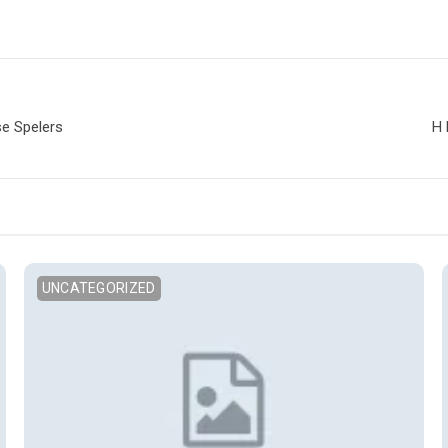
se Spelers
Η 
UNCATEGORIZED