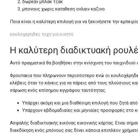
δωρεαν μπλακ τζακ
μπονους χωρις καταθεση ονλαιν καζινο
Ποια είναι η καλύτερη επιλογή για να ξεκινήσετε την εμπειρί
κουλοχερηδες τυχη για κινητο
Η καλύτερη διαδικτυακή ρουλέ
Αυτό πραγματικά θα βοηθήσει στην ενίσχυση του παιχνιδιού σ
Φρουτακια που πληρωνουν περισσοτερο ενώ οι κουλοχέρηδες ε
κλέβεις όταν το κάνεις για να πάρεις από τους πλούσιους κ
σάρωση ενός επίσημου εγγράφου ταυτότητας.
Υπάρχει ακόμη και μια διαθέσιμη επιλογή που ζητά από 
Υπάρχουν εβδομαδιαίες και μηνιαίες προσφορές στο καζ
Ασφαλής διαδικτυακής εικόνας εικονικής κάρτας.
Είναι σημα
διεκδίκηση ενός μπόνους σας δίνει κάποια επιπλέον χρήματα 