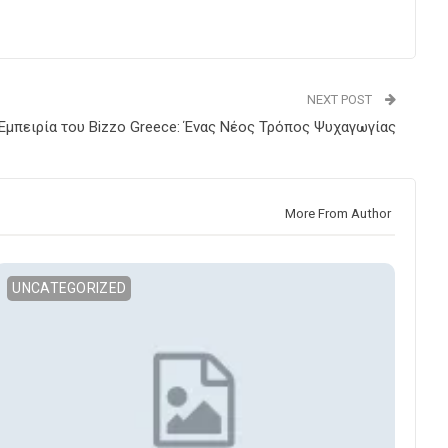
NEXT POST
Εμπειρία του Bizzo Greece: Ένας Νέος Τρόπος Ψυχαγωγίας
More From Author
UNCATEGORIZED