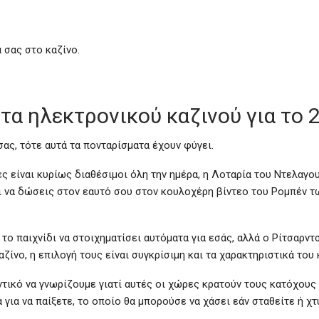
α σας στο καζίνο.
τα ηλεκτρονικού καζινού για το 
ας, τότε αυτά τα πονταρίσματα έχουν φύγει.
ίναι κυρίως διαθέσιμοι όλη την ημέρα, η Λοταρία του Ντελαγουέρ
αι να δώσεις στον εαυτό σου στον κουλοχέρη βίντεο του Ρομπέν 
το παιχνίδι να στοιχηματίσει αυτόματα για εσάς, αλλά ο Ρίτσαρντ
ίνο, η επιλογή τους είναι συγκρίσιμη και τα χαρακτηριστικά του 
ντικό να γνωρίζουμε γιατί αυτές οι χώρες κρατούν τους κατόχους 
για να παίξετε, το οποίο θα μπορούσε να χάσει εάν σταθείτε ή χτ