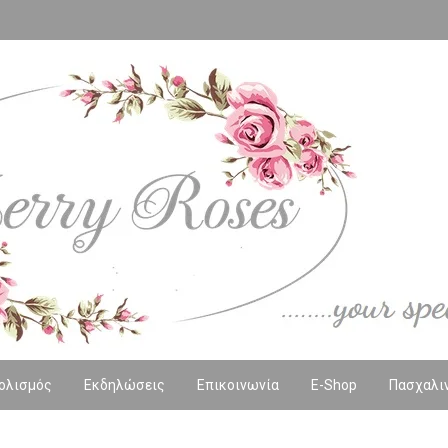
ολισμός
Εκδηλώσεις
Επικοινωνία
E-Shop
Πασχαλι