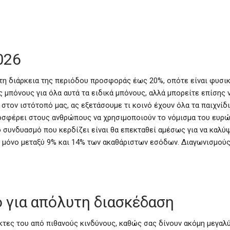
026
τη διάρκεια της περιόδου προσφοράς έως 20%, οπότε είναι φυσικό
 μπόνους για όλα αυτά τα ειδικά μπόνους, αλλά μπορείτε επίσης ν
στον ιστότοπό μας, ας εξετάσουμε τι κοινό έχουν όλα τα παιχνίδι
σφέρει στους ανθρώπους να χρησιμοποιούν το νόμισμα του ευρώ 
ο συνδυασμό που κερδίζει είναι θα επεκταθεί αμέσως για να καλύ
ι μόνο μεταξύ 9% και 14% των ακαθάριστων εσόδων. Διαγωνισμούς
ο για απόλυτη διασκέδαση
αίκτες του από πιθανούς κινδύνους, καθώς σας δίνουν ακόμη μεγα