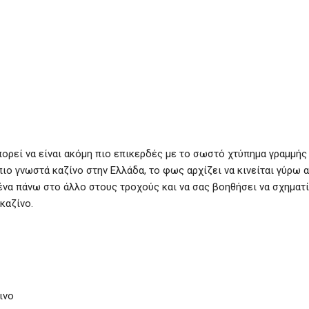
ορεί να είναι ακόμη πιο επικερδές με το σωστό χτύπημα γραμμής
 πιο γνωστά καζίνο στην Ελλάδα, το φως αρχίζει να κινείται γύρ
 ένα πάνω στο άλλο στους τροχούς και να σας βοηθήσει να σχηματ
καζίνο.
ινο