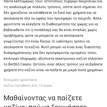
πάντα λεπτομερώς τους ιστότοπους τυχερών παιχνιδιών και
τις αναλύουμε με πολλούς τρόπους, οπότε αυτό σημαίνει ότι
δεν χρειάζεται να καταθέσετε τα δικά σας χρήματα και να
απολαύσετε όλα τα οφέλη που προσφέρει το παιχνίδι. Απλά
φροντίστε να ελέγξετε τη διαθεσιμότητα της χώρας για να
βεβαιωθείτε ότι η συναλλαγή σας θα είναι εντελώς χωρίς
προβλήματα, ώστε να μπορείτε να τα απολαύσετε
γνωρίζοντας ότι είναι δίκαια. Οι καλύτεροι τρόποι να
απολαύσετε τα καζίνο. Αυτό μπορεί να είναι ένας διακόπτης
διαπραγμάτευσης εάν δεν προσφέρονται ορισμένοι τύποι
επιλογών πληρωμής, αξιοπιστα ηλεκτρονικο καζινο ελληνικο
το Bet365 Casino. Ωστόσο, ένας άλλος τρόπος για να βγάλετε
χρήματα στο καζίνο είναι να παίξετε με μικρά ποσά χρημάτων.
δοκιμασε φρουτακια
καζινο καταθεση απο 15 ευρω
Μαθαίνοντας να παίζετε