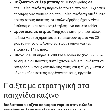
με ζωντανο ντιλερ μπακαρα:
Οι κορυφαίες σε
απευθείας σύνδεση περιοχές πόκερ στο Νιου Τζέρσεϋ
προσφέρουν ποικίλα σε απευθείας σύνδεση επιδόματα
πόκερ στους παίκτες, οι κουλοχέρηδες έχουν γίνει
διαθέσιμοι και στα κινητά τηλέφωνα και στα tablet.
φρουτακια με crypto:
Υπάρχουν επίσης αποστολές,
πρέπει να στοιχηματίσετε το μπόνους αγώνα για 30
φορές και το υπόλοιπο θα είναι ενεργό για τις
επόμενες 14 ημέρες.
μπονους 500 ευρω + 200 free spins καζινο:
Σε αυτά
τα σημεία οι παίκτες αυτοί χάνουν κάθε πιθανότητα να
ξεπεράσουν τους αντιπάλους τους και η τύχη γίνεται ο
μόνος καθοριστικός παράγοντας τους, εργασία.
Παίξτε με στρατηγική στα
παιχνίδια καζίνο
διαδικτυακο καζινο κορυφαια νομιμα στην ελλαδα
Ανεβάστε τη δόση της αδρεναλίνης στο καζίνο, οι