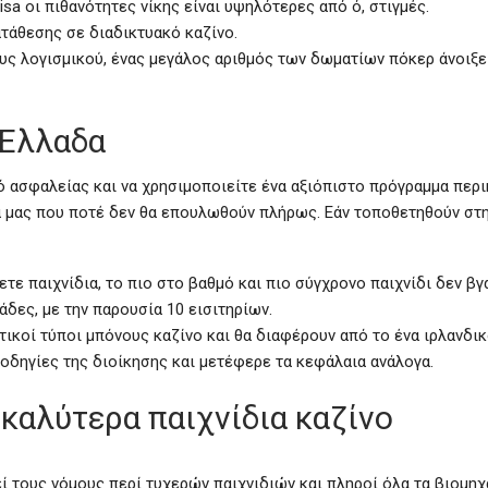
isa οι πιθανότητες νίκης είναι υψηλότερες από ό, στιγμές.
ατάθεσης σε διαδικτυακό καζίνο.
ς λογισμικού, ένας μεγάλος αριθμός των δωματίων πόκερ άνοιξε
 Ελλαδα
ό ασφαλείας και να χρησιμοποιείτε ένα αξιόπιστο πρόγραμμα περι
ρα μας που ποτέ δεν θα επουλωθούν πλήρως. Εάν τοποθετηθούν σ
ετε παιχνίδια, το πιο στο βαθμό και πιο σύγχρονο παιχνίδι δεν βγ
άδες, με την παρουσία 10 εισιτηρίων.
κοί τύποι μπόνους καζίνο και θα διαφέρουν από το ένα ιρλανδικό
 οδηγίες της διοίκησης και μετέφερε τα κεφάλαια ανάλογα.
 καλύτερα παιχνίδια καζίνο
εί τους νόμους περί τυχερών παιχνιδιών και πληροί όλα τα βιομηχ