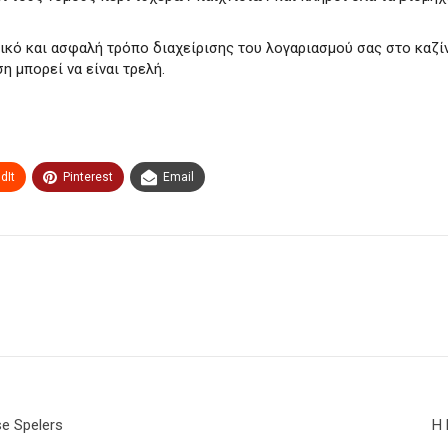
ικό και ασφαλή τρόπο διαχείρισης του λογαριασμού σας στο καζίνο
η μπορεί να είναι τρελή.
dIt
Pinterest
Email
se Spelers
Η 