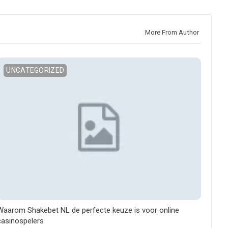
More From Author
UNCATEGORIZED
Waarom Shakebet NL de perfecte keuze is voor online
casinospelers