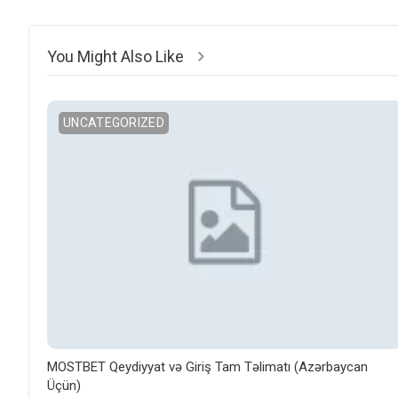
You Might Also Like
UNCATEGORIZED
MOSTBET Qeydiyyat və Giriş Tam Təlimatı (Azərbaycan
Üçün)